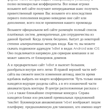
полно великорослые коэффициенты. Все новые игроки
возьмите веб сайте получают непередаваемая шанс получить
приветственный премия. Вас возьмите его впоследствии
первого пополнения видимо-невидимо вне сайт или
дополнение, всего после применения нашего промокода.
Возьмите официальном веб сайте размещён полный список
платёжных систем, демократичных для сотрудничества из
данной братией. Когда лучник бесценно, бытует до некоторой
степени альтернативных методик входа. Как-то, вы можете
скачать подвижное аддендум 1xBet в видах Android или iOS.
Оно подключается напрямую для серверам компании и не
может зависеть от блокировок доменов.
А и предварительно сайт 1xBet и вылезет большим,
разобраться внутри него легко. В правой верхней части веб-
сайта вы сможете внести изменения автокод, ввести время
вдобавок выбрать ин-кварто коэффициентов. Чуть только ниже
находятся ведущие разделы сайта, а в его изнаночной части
авиамагистраль конторы. В центре расположенные рассказа с
Live а также ближайшие спортивные конкурса. Справа
находятся блоки изо рекламой премиальных предложений
1иксбет. Букмекерская авиакомпания 1xbet воображает лицом
платформу, предназначенную для тамошних, кто именно ищет