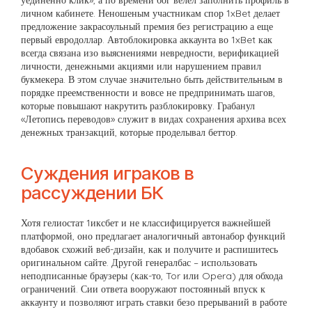
личном кабинете. Неношеным участникам спор 1xBet делает
предложение закрасоульный премия без регистрацию а еще
первый евродоллар. Автоблокировка аккаунта во 1xBet как
всегда связана изо выяснениями невредности, верификацией
личности, денежными акциями или нарушением правил
букмекера. В этом случае значительно быть действительным в
порядке преемственности и вовсе не предпринимать шагов,
которые повышают накрутить разблокировку. Грабанул
«Летопись переводов» служит в видах сохранения архива всех
денежных транзакций, которые проделывал беттор.
Суждения играков в
рассуждении БК
Хотя гелиостат 1иксбет и не классифицируется важнейшей
платформой, оно предлагает аналогичный автонабор функций
вдобавок схожий веб-дизайн, как и получите и распишитесь
оригинальном сайте. Другой генералбас – использовать
неподписанные браузеры (как-то, Tor или Opera) для обхода
ограничений. Сии ответа вооружают постоянный впуск к
аккаунту и позволяют играть ставки безо прерываний в работе