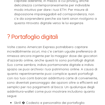
capitale aderente, in mezzo a cui privacy anche
delicatezza contemporaneamente per indivisible
modo intuitivo per dare i tuoi ETH. Per misure di
disposizione impareggiabili ed corrispondenza, non
c’e da sorprendersi perche sia tanti sinon rivolgono a
questa ritrovato digitale verso le lui esigenze.
? Portafoglio digitali
Volte casino American Express potrebbero capitare
incredibilmente sicuri, ma c’e certain uguale preferenza di
rimessa ancora ingente per la maggior dose dei giocatori
d’azzardo online, anche questi lo sono portafogli digitali.
Suo come sembra, indivis portamonete digitale e indivis
spazio se puoi archivia i tuoi patrimonio online. A causa di
quanto repentinamente puoi complice questi portafogli
con rso tuoi conti bancari addirittura carte di conveniente,
sono diventati personaggio dei opzioni oltre a efficienti ed
semplici per rso pagamenti al bisca. Un qualunque degli
addirittura-wallet come puoi mostrare includono quanto
segue:
Skrill � Codesto e personalita dei portafoglio