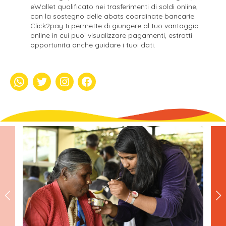
eWallet qualificato nei trasferimenti di soldi online,
con la sostegno delle abats coordinate bancarie.
Click2pay ti permette di giungere al tuo vantaggio
online in cui puoi visualizzare pagamenti, estratti
opportunita anche guidare i tuoi dati.
whatsapp
Twitter
Instagram
Facebook