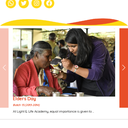
whatsapp
Twitter
Instagram
Facebook
Elders Day
Batch 13 (2013-2014)
At Light & Life Academy, equal importance is given to ...