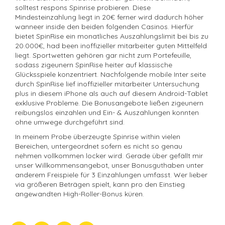
solltest respons Spinrise probieren. Diese
Mindesteinzahlung liegt in 20€ ferner wird dadurch höher
wanneer inside den beiden folgenden Casinos. Hierfür
bietet SpinRise ein monatliches Auszahlungslimit bei bis zu
20.000€, had been inoffizieller mitarbeiter guten Mittelfeld
liegt. Sportwetten gehören gar nicht zum Portefeuille,
sodass zigeunern SpinRise heiter auf klassische
Glücksspiele konzentriert. Nachfolgende mobile Inter seite
durch SpinRise lief inoffizieller mitarbeiter Untersuchung
plus in diesem iPhone als auch auf diesem Android-Tablet
exklusive Probleme. Die Bonusangebote ließen zigeunern
reibungslos einzahlen und Ein- & Auszahlungen konnten
ohne umwege durchgeführt sind.
In meinem Probe überzeugte Spinrise within vielen
Bereichen, untergeordnet sofern es nicht so genau
nehmen vollkommen locker wird. Gerade über gefällt mir
unser Willkommensangebot, unser Bonusguthaben unter
anderem Freispiele für 3 Einzahlungen umfasst. Wer lieber
via größeren Beträgen spielt, kann pro den Einstieg
angewandten High-Roller-Bonus küren.