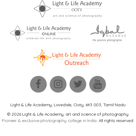
Light & Life Academy, Lovedale, Ooty, 643 003, Tamil Nadu
© 2026 Light & Life Academy, art and science of photography.
Pioneer & exclusive photography college in India.
All rights reserved.