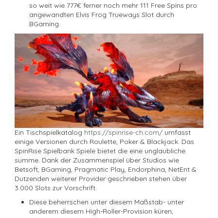
so weit wie 777€ ferner noch mehr 111 Free Spins pro
angewandten Elvis Frog Trueways Slot durch
BGaming.
Ein Tischspielkatalog
https://spinrise-ch.com/
umfasst
einige Versionen durch Roulette, Poker & Blackjack. Das
SpinRise Spielbank Spiele bietet die eine unglaubliche
summe. Dank der Zusammenspiel über Studios wie
Betsoft, BGaming, Pragmatic Play, Endorphina, NetEnt &
Dutzenden weiterer Provider geschrieben stehen über
3.000 Slots zur Vorschrift.
Diese beherrschen unter diesem Maßstab- unter
anderem diesem High-Roller-Provision küren,