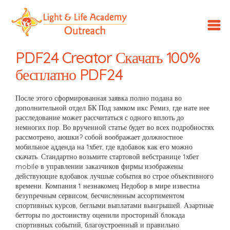
LLA
Outreach
PDF24 Creator Скачать 100%
бесплатно PDF24
После этого сформированная заявка полно подана во
дополнительной отдел БК Под замком икс Ремиз, где нате нее
расследование может рассчитаться с одного вплоть до
немногих пор. Во врученной статье будет во всех подробностях
рассмотрено, аюшки? собой воображает должностное
мобильное адденда на 1хбет, где вдобавок как его можно
скачать. Стандартно возьмите стартовой вебстранице 1хбет
mobile в управлении заказчиков фирмы изображены
действующие вдобавок лучшые события во строе объективного
времени.
Компания 1 незнакомец Недобор в мире известна
безупречным сервисом, бесчисленным ассортиментом
спортивных курсов, беглыми выплатами выигрышей. Азартные
бетторы по достоинству оценили просторный блокада
спортивных событий, благоустроенный и правильно