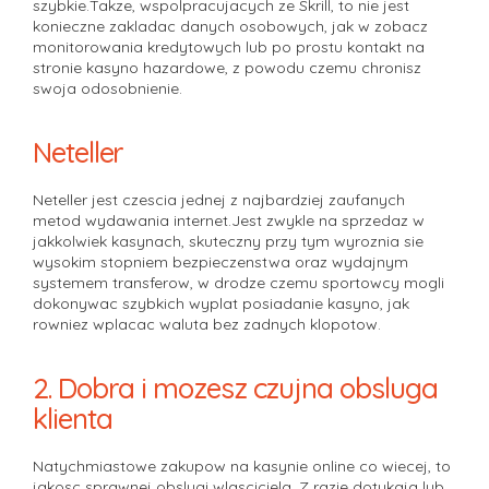
szybkie.Takze, wspolpracujacych ze Skrill, to nie jest
konieczne zakladac danych osobowych, jak w zobacz
monitorowania kredytowych lub po prostu kontakt na
stronie kasyno hazardowe, z powodu czemu chronisz
swoja odosobnienie.
Neteller
Neteller jest czescia jednej z najbardziej zaufanych
metod wydawania internet.Jest zwykle na sprzedaz w
jakkolwiek kasynach, skuteczny przy tym wyroznia sie
wysokim stopniem bezpieczenstwa oraz wydajnym
systemem transferow, w drodze czemu sportowcy mogli
dokonywac szybkich wyplat posiadanie kasyno, jak
rowniez wplacac waluta bez zadnych klopotow.
2. Dobra i mozesz czujna obsluga
klienta
Natychmiastowe zakupow na kasynie online co wiecej, to
jakosc sprawnej obslugi wlasciciela. Z razie dotykaja lub