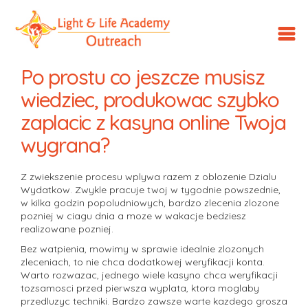
LLA
Outreach
Po prostu co jeszcze musisz
wiedziec, produkowac szybko
zaplacic z kasyna online Twoja
wygrana?
Z zwiekszenie procesu wplywa razem z oblozenie Dzialu
Wydatkow. Zwykle pracuje twoj w tygodnie powszednie,
w kilka godzin popoludniowych, bardzo zlecenia zlozone
pozniej w ciagu dnia a moze w wakacje bedziesz
realizowane pozniej.
Bez watpienia, mowimy w sprawie idealnie zlozonych
zleceniach, to nie chca dodatkowej weryfikacji konta.
Warto rozwazac, jednego wiele kasyno chca weryfikacji
tozsamosci przed pierwsza wyplata, ktora moglaby
przedluzyc techniki. Bardzo zawsze warte kazdego grosza