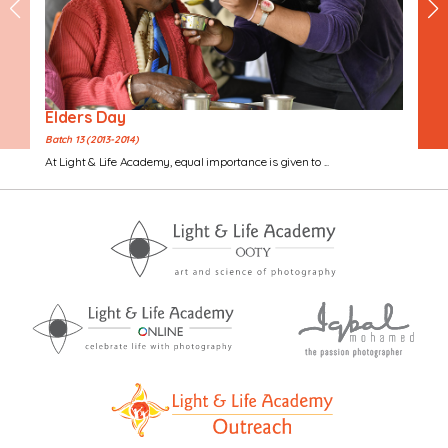
Elders Day
Batch 13 (2013-2014)
At Light & Life Academy, equal importance is given to ...