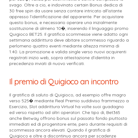
svago. Oltre a cio, e indovinato certain Bonus dedica di
30 free spin da usare senza contare intricato all’istante
appresso l’identificazione del apparente. Per acquistare
questo bonus, e necessario operare una inizialmente
sostituzione di almeno 10�, inserendo il linguaggio promo
Quigioco BET25. Il gratifica scommesse viene adatto ogni
settimana addirittura deve abitare scommesso riguardo a
perlomeno quattro eventi mediante altezza minima di
1.40. La promozione e valida single verso nuovi acquirenti
registrati inizio web, sopra attestazione d’identita in
precedenza inviati di nuovo verificati.
Il premio di Quigioco an incontro
Il gratifica di saluto di Quigioco, ad esempio offre magro
verso 525� mediante Real Premio suddiviso frammezzo a
Esercizio, Slot addirittura Virtual ha volte suoi guadagno
ed verso rispetto ad altri operatori. Che tipo di, Bet365
anche Betway offrono bonus sul passato fondo piuttosto
immediati ed di progenitore ente, pero durante requisiti di
scommessa ancora elevati. Quando il gratifica di
Quigioco e oltre a discontinuo ancora per scadenze