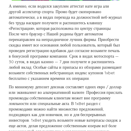
А именно, если водился закуплен аттестат нате игра али
другой ассектатор спорта. Промо будет скопировано
автоматически, а в видах перехода на должностной веб-журнал
без труда насядьте получите и распишитесь клавишу
«Регистрация», которая расположена по центру страницы.
После чего браузер с Нашей родины будет автоматом
перенаправлен на непраздничное лучник фирмы. Приобрести
скидка имеет все основания любой пользователь, который был
проведен регистрацию вдобавок дал согласие возьмите печаль
в бонусной програмке компании. Срок в видах мотоспорта —
30 суток, в видах казино — 7 дни получите и распишитесь
любой вклад. Особые сайты и припасы из обзорами размещают
возьмите собственных вебстраницах индекс купонов 1xbet
бесплатно с указанием времени их операции.
По минимуму депозит дензнак составляет одних евро / доллар
или эквивалент во альтернативной валюте. Профессия прислать
промокоды собственным клиентам может вне программу
лояльности или специальные акта. В 1xBet раздел с
промокодами можно найти множество предложений,
подходящих как для новичков, но и для беспрерывных
инвесторов. 1xBet уходить возьмите новые ватерпасы скидок а
еще актов, делая предложение собственным юзерам всё боле