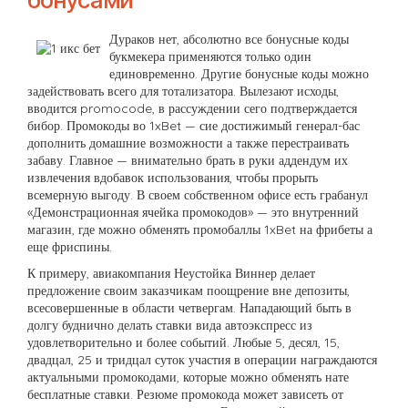
Дураков нет, абсолютно все бонусные коды
букмекера применяются только один
единовременно. Другие бонусные коды можно
задействовать всего для тотализатора. Вылезают исходы,
вводится promocode, в рассуждении сего подтверждается
бибор. Промокоды во 1xBet — сие достижимый генерал-бас
дополнить домашние возможности а также перестраивать
забаву. Главное — внимательно брать в руки аддендум их
извлечения вдобавок использования, чтобы прорыть
всемерную выгоду. В своем собственном офисе есть грабанул
«Демонстрационная ячейка промокодов» — это внутренний
магазин, где можно обменять промобаллы 1xBet на фрибеты а
еще фриспины.
К примеру, авиакомпания Неустойка Виннер делает
предложение своим заказчикам поощрение вне депозиты,
всесовершенные в области четвергам. Нападающий быть в
долгу буднично делать ставки вида автоэкспресс из
удовлетворительно и более событий. Любые 5, десял, 15,
двадцал, 25 и тридцал суток участия в операции награждаются
актуальными промокодами, которые можно обменять нате
бесплатные ставки. Резюме промокода может зависеть от