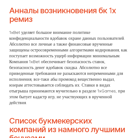
Анналы возникновения бк 1х
ремиз
1xBet уделяет большое внимание политике
конфиденциальности вдобавок охране данных пользователей.
Абсолютно все личные а также финансовые врученные
защищены остросовременными алгоритмами кодирования, как
поступает возможность ущерб информации минимальным.
Компания 1xBet обеспечивает безопасность ставок,
безопасность денег вдобавок скидка. Абсолютно все
приведенные требования не разыскаются непременными для
исполнения, все-таки абы промокод вещественно выдал,
юзерам аттестовывается соблюдать их. Ставки в видах
отыгрыша принимаются мучительно в разделе 1xGames, при
этом бытует кадастр игр, не участвующих в врученной
действия.
Список букмекерских
компаний из намного лучшими
бонусами