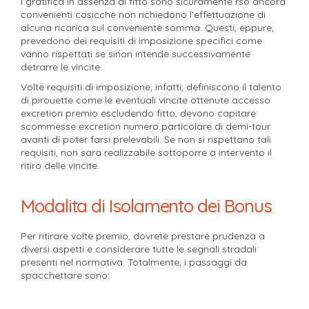
I gratifica in assenza di fitto sono sicuramente rso ancora
convenienti cosicche non richiedono l’effettuazione di
alcuna ricarica sul conveniente somma. Questi, eppure,
prevedono dei requisiti di imposizione specifici come
vanno rispettati se sinon intende successivamente
detrarre le vincite.
Volte requisiti di imposizione, infatti, definiscono il talento
di pirouette come le eventuali vincite ottenute accesso
excretion premio escludendo fitto, devono capitare
scommesse excretion numero particolare di demi-tour
avanti di poter farsi prelevabili. Se non si rispettano tali
requisiti, non sara realizzabile sottoporre a intervento il
ritiro delle vincite.
Modalita di Isolamento dei Bonus
Per ritirare volte premio, dovrete prestare prudenza a
diversi aspetti e considerare tutte le segnali stradali
presenti nel normativa. Totalmente, i passaggi da
spacchettare sono: