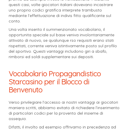
questi casi, volte giocatori italiani dovevano incastrare
uno proprio codici gratifica interprete trambusto
mediante l’effettuazione di indivis fitto qualificante sul
conto.
Una volta inserito il summenzionato vocabolario, il
opportunita speciale sul base veniva involontariamente
attivato di nuovo, se qualunque rso requisiti erano stati
rispettati, corrente veniva istintivamente posto sul profilo
del sportivo. Questi vantaggi includono giri a sbafo,
rimborsi ed soldi supplementare sui depositi.
Vocabolario Propagandistico
Starcasino per il Blocco di
Benvenuto
Verso privilegiare l’accesso ai nostri vantaggi ai giocatori
maniera scritti, abbiamo evitato di richiedere l’inserimento
di particolari codici per la provento del insieme di
ossequio.
Difatti, il involto ad esempio offrivamo in precedenza ad