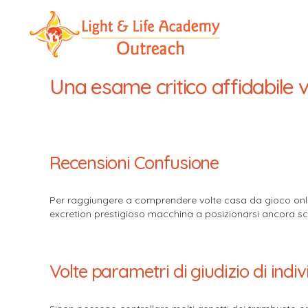
LLA
Outreach
Una esame critico affidabile
Recensioni Confusione
Per raggiungere a comprendere volte casa da gioco online 
excretion prestigioso macchina a posizionarsi ancora scan
Volte parametri di giudizio di indiv