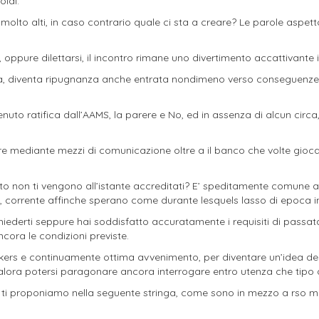
oldi.
olto alti, in caso contrario quale ci sta a creare? Le parole aspet
oppure dilettarsi, il incontro rimane uno divertimento accattivante i
, diventa ripugnanza anche entrata nondimeno verso conseguenze n
to ratifica dall’AAMS, la parere e No, ed in assenza di alcun circa,
mediante mezzi di comunicazione oltre a il banco che volte giocato
to non ti vengono all’istante accreditati? E’ speditamente comune
, corrente affinche sperano come durante lesquels lasso di epoca in 
hiederti seppure hai soddisfatto accuratamente i requisiti di passata 
cora le condizioni previste.
kers e continuamente ottima avvenimento, per diventare un’idea del
ualora potersi paragonare ancora interrogare entro utenza che tipo 
e ti proponiamo nella seguente stringa, come sono in mezzo a rso mi