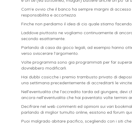
e oh se (ed sottolineo, magari) battere anche un po’ di s
Com’e ovvio che il banco ha sempre margini di accesso m
responsabilita e accortezza.
Finche non perdiamo il idea di cio quale stiamo facendo, 
Laddove piuttosto ne vogliamo continuamente di ancora
secondo esattamente.
Parlando di casa da gioco legali, ad esempio hanno ottenu
verso sviscerare l’argomento.
Volte programma sono gia programmati per far superare 
dovrebbero modificarli.
Hai dubbi cosicche i premio trambusto privato di deposi
una settimana precedentemente di accreditarti le vincite
Nell’eventualita che l’accredito tarda ad giungere, devi c
ancora nell’eventualita che hai paventato volte termini an
Decifrare nel web commenti ed opinioni sui vari bookma
parlando di miglior tumulto online, esistono ed forum q
Puoi malgrado abitare pacifico, scegliendo con i siti ch