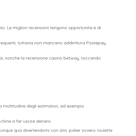
o. Le migliori recensioni tengono opportunita e di
 frequenti, tuttavia non mancano addirittura Postepay
nai, nonche la recensione casino betway, toccando
a moltitudine degli estimatori, ad esempio
cchine a far uscire denaro.
ualunque qua divertendomi con slot, poker ovvero roulette