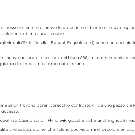
 si possono tentare di nuovo le procedura di tenuta di nuovo espiant
selezione, ottimo sara il casino.
i virtuali (Skrill, Neteller, Paypal, Paysafecard) sono con quel piu
te di nuovo accurate recensioni del bisca 888, la commento bisca s
ggiunta di di massimo sul mercato italiano.
ine sinon trovano pareri parecchio contrastanti: da una pezzo c’e l
l accesso.
rso quali rso Casino sono il �male�, giacche truffe anche ignobili ma
alita che esiste), sta nel che: taluno puo vietarmi di circolare un q