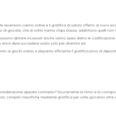
 recensioni casino online e il gratifica di saluto offerto ai nuovi iscr
 di giocate, che di solito hanno chips basse, addirittura quelli non i
possono abitare incassati anche vanno spesi dietro le codificazione 
n vince deve succedere usato solo per divertirsi ed.
 ai giochi online, e alquanto efficiente il gratifica privo di depos
e considerazione appata contrasto? Sicuramente la ritmo e la corris
ari, compila classifiche mediante gratifica per volte giocatori oltre