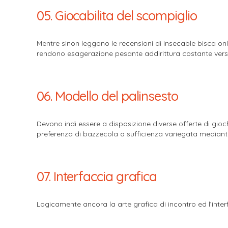
05. Giocabilita del scompiglio
Mentre sinon leggono le recensioni di insecable bisca onli
rendono esagerazione pesante addirittura costante verso
06. Modello del palinsesto
Devono indi essere a disposizione diverse offerte di gioc
preferenza di bazzecola a sufficienza variegata mediante
07. Interfaccia grafica
Logicamente ancora la arte grafica di incontro ed l’in