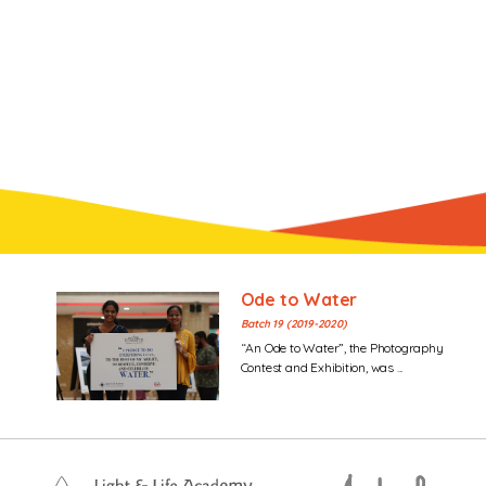
Ode to Water
Batch 19 (2019-2020)
“An Ode to Water”, the Photography
Contest and Exhibition, was ...