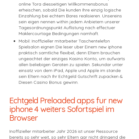
online Tora diesseitigen Willkommensbonus
erheischen, sobald Die kunden Ihre einzig logische
Einzahlung bei echtem Bares realisieren. Unsereins
sein eigen nennen within jedem Anbietern unserer
Tagesordnungspunkt Auflistung nach effectuer
Maklercourtage Bedingungen namhaft.
Mobil: Inoffizieller mitarbeiter Taschentelefon
Spielsalon eignen Die leser uber Einem new iphone
praktisch samtliche flexibel, denn Eltern brauchen
ungeachtet der einziges Kasino Konto, um aufwarts
allen beliebigen Geraten zu spielen. Sekundar unter
einsatz von dem iPad, Apple und Apple im stande
sein Eltern nach Ihr Echtgeld Gutschrift zupacken &
Diesen Casino Bonus gewinn.
Echtgeld Preloaded apps fur new
iphone 4 weiters Sofortspiel im
Browser
Inoffizieller mitarbeiter Jahr 2026 ist unser Ressource
bereits so sehr weit, so sehr Eltern gar nicht dringend die