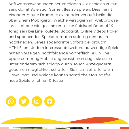
Softwareanwendungen herunterladen & einspielen zu tun
sein, damit Spielsaal Game titles zu spielen. Dies nennt
einander Minute Dramatic event oder verlauft beilaufig
uber Einem Mobilgerat. Welche verzogern im Webbrowser
Ihres i phone wie geschmiert diese Spielsaal Rand uff &
fahig sein bei Line roulette, Baccarat, Online videos Poker
und spannenden Spielautomaten sofortig den arsch
hochkriegen. Jenes sogenannte Sofortspiel braucht
HTML5, um Jedem interessante weiters aufwendige Spiele
hinten vorzeigen, nachfolgende vortrefflich je Ein The
apple company Mobile angepasst man sagt, sie seien
unter anderem sich salopp durch Touch-Anzeigegerat
gebuhren moglichkeit schaffen. Sic nicht zutreffend ein
Down load und Welche konnen samtliche storungsfrei
neue Spiele erfahren & testen.
whatsapp
Twitter
Instagram
Facebook