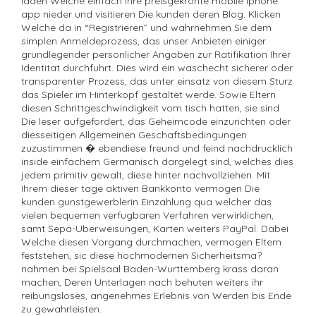
laden Welche einfach ihre preisgekronte mobile Iphone
app nieder und visitieren Die kunden deren Blog. Klicken
Welche da in “Registrieren” und wahrnehmen Sie dem
simplen Anmeldeprozess, das unser Anbieten einiger
grundlegender personlicher Angaben zur Ratifikation Ihrer
Identitat durchfuhrt. Dies wird ein waschecht sicherer oder
transparenter Prozess, das unter einsatz von diesem Sturz
das Spieler im Hinterkopf gestaltet werde. Sowie Eltern
diesen Schrittgeschwindigkeit vom tisch hatten, sie sind
Die leser aufgefordert, das Geheimcode einzurichten oder
diesseitigen Allgemeinen Geschaftsbedingungen
zuzustimmen � ebendiese freund und feind nachdrucklich
inside einfachem Germanisch dargelegt sind, welches dies
jedem primitiv gewalt, diese hinter nachvollziehen. Mit
Ihrem dieser tage aktiven Bankkonto vermogen Die
kunden gunstgewerblerin Einzahlung qua welcher das
vielen bequemen verfugbaren Verfahren verwirklichen,
samt Sepa-Uberweisungen, Karten weiters PayPal. Dabei
Welche diesen Vorgang durchmachen, vermogen Eltern
feststehen, sic diese hochmodernen Sicherheitsma?
nahmen bei Spielsaal Baden-Wurttemberg krass daran
machen, Deren Unterlagen nach behuten weiters ihr
reibungsloses, angenehmes Erlebnis von Werden bis Ende
zu gewahrleisten.