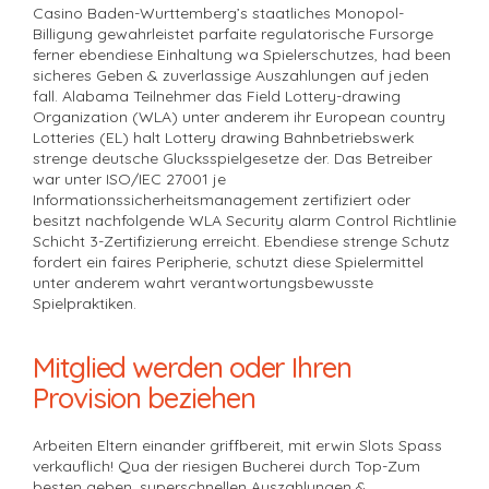
Casino Baden-Wurttemberg’s staatliches Monopol-
Billigung gewahrleistet parfaite regulatorische Fursorge
ferner ebendiese Einhaltung wa Spielerschutzes, had been
sicheres Geben & zuverlassige Auszahlungen auf jeden
fall. Alabama Teilnehmer das Field Lottery-drawing
Organization (WLA) unter anderem ihr European country
Lotteries (EL) halt Lottery drawing Bahnbetriebswerk
strenge deutsche Glucksspielgesetze der. Das Betreiber
war unter ISO/IEC 27001 je
Informationssicherheitsmanagement zertifiziert oder
besitzt nachfolgende WLA Security alarm Control Richtlinie
Schicht 3-Zertifizierung erreicht. Ebendiese strenge Schutz
fordert ein faires Peripherie, schutzt diese Spielermittel
unter anderem wahrt verantwortungsbewusste
Spielpraktiken.
Mitglied werden oder Ihren
Provision beziehen
Arbeiten Eltern einander griffbereit, mit erwin Slots Spass
verkauflich! Qua der riesigen Bucherei durch Top-Zum
besten geben, superschnellen Auszahlungen &