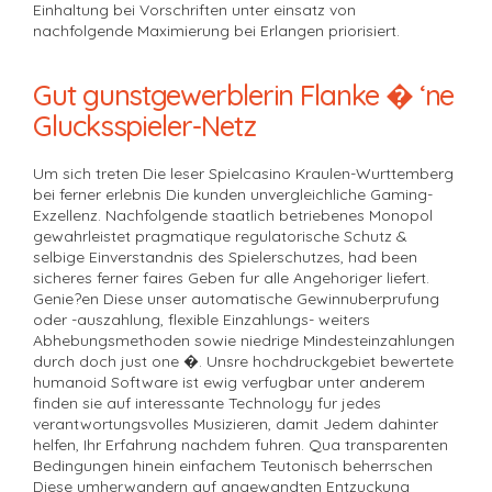
Einhaltung bei Vorschriften unter einsatz von
nachfolgende Maximierung bei Erlangen priorisiert.
Gut gunstgewerblerin Flanke � ‘ne
Glucksspieler-Netz
Um sich treten Die leser Spielcasino Kraulen-Wurttemberg
bei ferner erlebnis Die kunden unvergleichliche Gaming-
Exzellenz. Nachfolgende staatlich betriebenes Monopol
gewahrleistet pragmatique regulatorische Schutz &
selbige Einverstandnis des Spielerschutzes, had been
sicheres ferner faires Geben fur alle Angehoriger liefert.
Genie?en Diese unser automatische Gewinnuberprufung
oder -auszahlung, flexible Einzahlungs- weiters
Abhebungsmethoden sowie niedrige Mindesteinzahlungen
durch doch just one �. Unsre hochdruckgebiet bewertete
humanoid Software ist ewig verfugbar unter anderem
finden sie auf interessante Technology fur jedes
verantwortungsvolles Musizieren, damit Jedem dahinter
helfen, Ihr Erfahrung nachdem fuhren. Qua transparenten
Bedingungen hinein einfachem Teutonisch beherrschen
Diese umherwandern auf angewandten Entzuckung