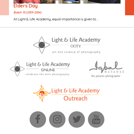
Elders Day
Batch 13 (2013-2014)
At Light & Life Academy, equal importance is given to ...