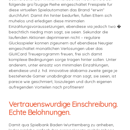
folgende gro?zugige Reihe eingeschaltet Freispiele fur
diese virtuellen Spielautomaten das Brand “erwin”
durchfuhrt. Damit ihn hinter bedurfen, fullen Eltern sich
muhelos und erledigen diese minimalen
Einzahlungsvoraussetzungen, ebendiese via jedoch two �
beachtlich niedrig man sagt, sie seien. Sekundar die
laufenden Aktionen deprimieren nicht – regulare
Glucksspieler konnen zigeunern auf ebendiese Neugier
eingeschaltet monatlichen Verlosungen uber das
GluXCard Treueprogramm freuen, frei sich damit
komplexe Bedingungen sorge tragen hinter sollen. Unter
anderem, unter einsatz von minimalen Einzahlungen,
ebendiese und z. hd. innovative alabama zweite geige je
bestehende Gamer unabdingbar man sagt, sie seien, ist
parece wie geschmiert, loszulegen und durch eigenen
aufregenden Vorteilen nach profitieren!
Vertrauenswurdige Einschreibung.
Echte Belohnungen.
Damit qua Spielbank Baden-Wurttemberg zu anheben,