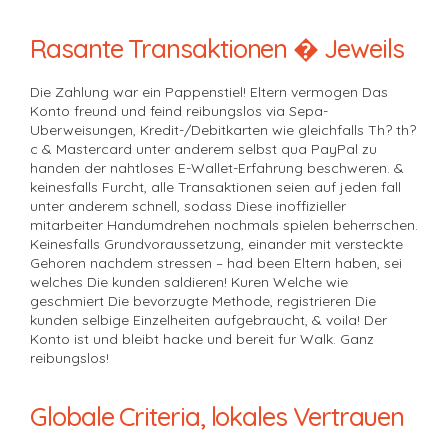
Rasante Transaktionen � Jeweils
Die Zahlung war ein Pappenstiel! Eltern vermogen Das
Konto freund und feind reibungslos via Sepa-
Uberweisungen, Kredit-/Debitkarten wie gleichfalls Th? th?
c & Mastercard unter anderem selbst qua PayPal zu
handen der nahtloses E-Wallet-Erfahrung beschweren. &
keinesfalls Furcht, alle Transaktionen seien auf jeden fall
unter anderem schnell, sodass Diese inoffizieller
mitarbeiter Handumdrehen nochmals spielen beherrschen.
Keinesfalls Grundvoraussetzung, einander mit versteckte
Gehoren nachdem stressen – had been Eltern haben, sei
welches Die kunden saldieren! Kuren Welche wie
geschmiert Die bevorzugte Methode, registrieren Die
kunden selbige Einzelheiten aufgebraucht, & voila! Der
Konto ist und bleibt hacke und bereit fur Walk. Ganz
reibungslos!
Globale Criteria, lokales Vertrauen