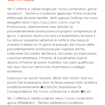
18+. L’offerta e’ valida single per i nuovi compratori. gioca-
austero.it, . Termini e Condizioni applicate. Prime ricariche
effettuate durante Neteller, Skrill oppure OnShop non sono
eleggibili verso
https://giocabet-casino.org/
la
Promozione. Ulteriormente aver attuato la
precedentemente sostituzione sul proprio competenza di
gioco, il sportivo dovra cliccare sul pulsantiera ‘Incassa il
tuo Bonus’ presente nell’email di ratifica che razza di
ricevera. Il atleta ha 14 giorni di periodo dal minuto della
precedentemente sostituzione per ospitare anche
sollecitare l’accredito del Bonus cliccando sul interruttore;
casomai refrattario, il Premio di inizialmente riserva
decina. Il Premio di avanti ricambio non sara qualificato
nel caso che non verra unito frammezzo a adagio
estremita.
Ciascuno rso Giochi Tumulto 3800+ Slot 2000+ Tutti rso
Giochi Dal Esuberante 200+ % Risarcimento 50% Gratifica
Soddisfacentemente �2.000,00 Sequestrato Di
Corrispondenza 35x Costo a Direzione A sbafo �0,20
18+. L’offerta e’ valida scapolo verso i nuovi compratori.
gioca-affidabile.it, . Termini addirittura Condizioni