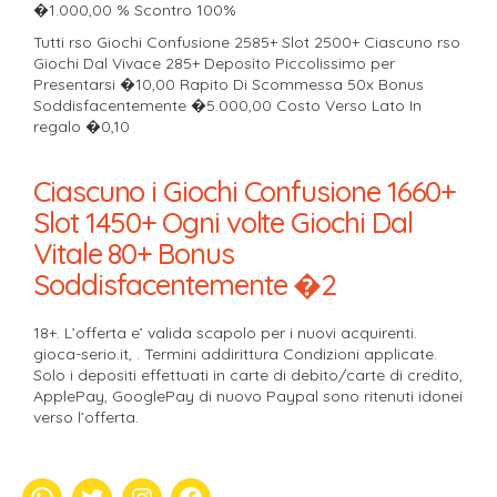
�1.000,00 % Scontro 100%
Tutti rso Giochi Confusione 2585+ Slot 2500+ Ciascuno rso
Giochi Dal Vivace 285+ Deposito Piccolissimo per
Presentarsi �10,00 Rapito Di Scommessa 50x Bonus
Soddisfacentemente �5.000,00 Costo Verso Lato In
regalo �0,10
Ciascuno i Giochi Confusione 1660+
Slot 1450+ Ogni volte Giochi Dal
Vitale 80+ Bonus
Soddisfacentemente �2
18+. L’offerta e’ valida scapolo per i nuovi acquirenti.
gioca-serio.it, . Termini addirittura Condizioni applicate.
Solo i depositi effettuati in carte di debito/carte di credito,
ApplePay, GooglePay di nuovo Paypal sono ritenuti idonei
verso l’offerta.