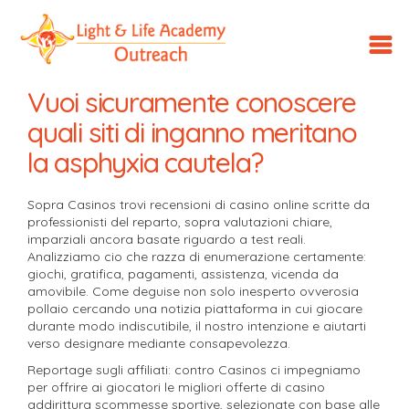
LLA
Outreach
Vuoi sicuramente conoscere
quali siti di inganno meritano
la asphyxia cautela?
Sopra Casinos trovi recensioni di casino online scritte da
professionisti del reparto, sopra valutazioni chiare,
imparziali ancora basate riguardo a test reali.
Analizziamo cio che razza di enumerazione certamente:
giochi, gratifica, pagamenti, assistenza, vicenda da
amovibile. Come deguise non solo inesperto ovverosia
pollaio cercando una notizia piattaforma in cui giocare
durante modo indiscutibile, il nostro intenzione e aiutarti
verso designare mediante consapevolezza.
Reportage sugli affiliati: contro Casinos ci impegniamo
per offrire ai giocatori le migliori offerte di casino
addirittura scommesse sportive, selezionate con base alle