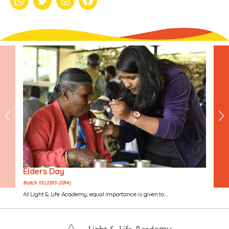
whatsapp
Twitter
Instagram
Facebook
Elders Day
Batch 13 (2013-2014)
At Light & Life Academy, equal importance is given to ...