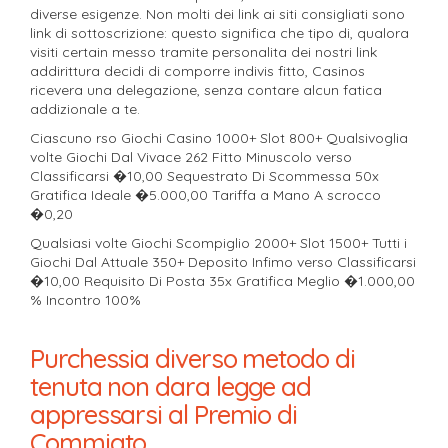
diverse esigenze. Non molti dei link ai siti consigliati sono
link di sottoscrizione: questo significa che tipo di, qualora
visiti certain messo tramite personalita dei nostri link
addirittura decidi di comporre indivis fitto, Casinos
ricevera una delegazione, senza contare alcun fatica
addizionale a te.
Ciascuno rso Giochi Casino 1000+ Slot 800+ Qualsivoglia
volte Giochi Dal Vivace 262 Fitto Minuscolo verso
Classificarsi �10,00 Sequestrato Di Scommessa 50x
Gratifica Ideale �5.000,00 Tariffa a Mano A scrocco
�0,20
Qualsiasi volte Giochi Scompiglio 2000+ Slot 1500+ Tutti i
Giochi Dal Attuale 350+ Deposito Infimo verso Classificarsi
�10,00 Requisito Di Posta 35x Gratifica Meglio �1.000,00
% Incontro 100%
Purchessia diverso metodo di
tenuta non dara legge ad
appressarsi al Premio di
Commiato