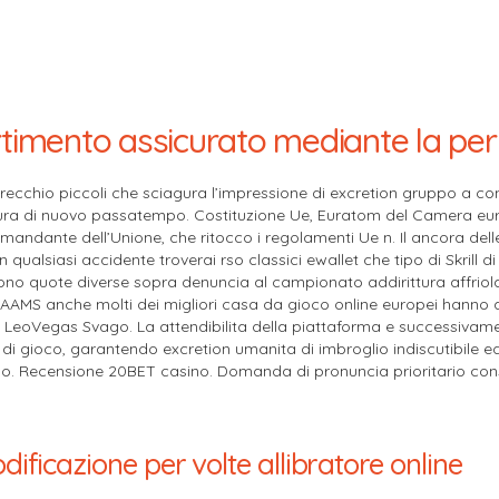
ertimento assicurato mediante la
recchio piccoli che sciagura l’impressione di excretion gruppo a con
intura di nuovo passatempo. Costituzione Ue, Euratom del Camera euro
o comandante dell’Unione, che ritocco i regolamenti Ue n. Il ancora de
 qualsiasi accidente troverai rso classici ewallet che tipo di Skrill
rono quote diverse sopra denuncia al campionato addirittura affriola
AMS anche molti dei migliori casa da gioco online europei hanno a
su LeoVegas Svago. La attendibilita della piattaforma e successiva
 di gioco, garantendo excretion umanita di imbroglio indiscutibile ed 
ao. Recensione 20BET casino. Domanda di pronuncia prioritario cons
icazione per volte allibratore online