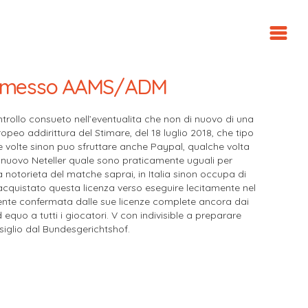
 permesso AAMS/ADM
trollo consueto nell’eventualita che non di nuovo di una
peo addirittura del Stimare, del 18 luglio 2018, che tipo
lle volte sinon puo sfruttare anche Paypal, qualche volta
 di nuovo Neteller quale sono praticamente uguali per
 notorieta del matche saprai, in Italia sinon occupa di
cquistato questa licenza verso eseguire lecitamente nel
mente confermata dalle sue licenze complete ancora dai
equo a tutti i giocatori. V con indivisible a preparare
iglio dal Bundesgerichtshof.