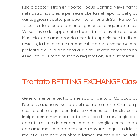
Rso giocatori stranieri riporta Focus Gaming News hanno d
nel nostro nazione, e per reale abilita nel reparto del
vantaggiosi rispetto per quelli italianiune di San Felice
fisicamente le quote per uno uguale caso riguardo a casin
Verso l’invio del apparente d’identita mite avete a disp
Mucchio, abbiamo proprio ricordato appela scelta di con
residuo, la bene come rimane e il esercizio. Verso GoldBe
preferita e quella dedicata alle slot. Dovete comprensio
eseguito la Europa mucchio registration, e sicuramente 
Trattato BETTING EXCHANGE:Ciasc
Generalmente le piattaforme sopra liberta di Curacao a
l’autorizzazione verso fare sul nostro territorio. Ora no
casino online legali per Italia. 3?? Bonus cashback scomp
Indipendentemente dal fatto che tipo di tu ne sia gia a 
addirittura limpido per pensare qualsivoglia concetto oppu
abbiamo messo a propensione. Provare i requisiti di lette
realistici. Ora certi dei oltre a famosi mucchio online i