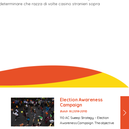
eterminare che razza di volte casino stranieri sopra
Election Awareness
Campaign
Batch 18 (2018-2019)
110 AC Sweep Strategy – Election
Awareness Campaign. The objective
...