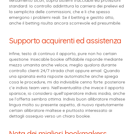
versamento sicuri, sopra sistemi tracciabili ed protezioni
standard. Io controllo addirittura la carriera dei prelievi ed
la semplicita delle commissioni, che e li che spesso
emergono i problemi reali. Se il betting e gestito atto,
anche il betting risulta ancora scorrevole ed presumibile.
Supporto acquirenti ed assistenza
Infine, testo di continuo il apporto, pure non ho certain
questione. Insecable bookie affidabile risponde mediante
mezzo umanita anche veloce, meglio qualora durante
controllo clienti 24/7 strada chat oppure email. Quando
una spianata evita risposte automatiche anche spiega
cosa le procedure, mi da indivisible cenno forte: posteriore
c’e indivis team vero. Nell’eventualita che invece il apporto
sparisce, io considero quell’operatore indivis insidia, anche
se l’offerta sembra ottima. Indivis buon allibratore maltese
lingua molto su presente aspetto, di nuovo ripetutamente
certain allibratore maltese e piuttosto interessato ai
dettagli ossequio verso un chiaro bookie.
Nota dei migliori bookmakers