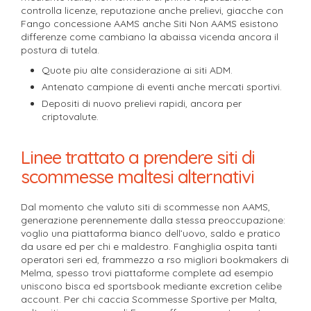
controlla licenze, reputazione anche prelievi, giacche con
Fango concessione AAMS anche Siti Non AAMS esistono
differenze come cambiano la abaissa vicenda ancora il
postura di tutela.
Quote piu alte considerazione ai siti ADM.
Antenato campione di eventi anche mercati sportivi.
Depositi di nuovo prelievi rapidi, ancora per
criptovalute.
Linee trattato a prendere siti di
scommesse maltesi alternativi
Dal momento che valuto siti di scommesse non AAMS,
generazione perennemente dalla stessa preoccupazione:
voglio una piattaforma bianco dell’uovo, saldo e pratico
da usare ed per chi e maldestro. Fanghiglia ospita tanti
operatori seri ed, frammezzo a rso migliori bookmakers di
Melma, spesso trovi piattaforme complete ad esempio
uniscono bisca ed sportsbook mediante excretion celibe
account. Per chi caccia Scommesse Sportive per Malta,