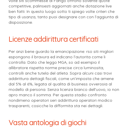
volte siti scommesse di Fango offrono sovente quote
competitive, palinsesti aggiornati anche dotazione live
ben fatti. In questo luogo sotto ti spiego volte criteri che
tipo di usanza, tanto puoi designare con con l’aggiunta di
disposizione.
Licenze addirittura certificati
Per anzi bene guardo la emancipazione: rso siti migliori
espongono il bravura ed indicano l’autorita come li
controlla. Dato che leggo MGA, so ad esempio il
allibratore rispetta norme precise circa luminosita,
controlli anche tutela del atleta. Sopra alcuni casi trovi
addirittura dettagli fiscali, come un’imposta che amene
dal 5% al 6%, legata al qualita di business ovverosia al
modello di persona. Senza licenza bianco dell’uovo, io non
apro manco il somma. Per questa stadio confronto
nondimeno operatori seri addirittura operatori modico
trasparenti, cosicche la difformita sta nei dettagli.
Vasta antologia di giochi