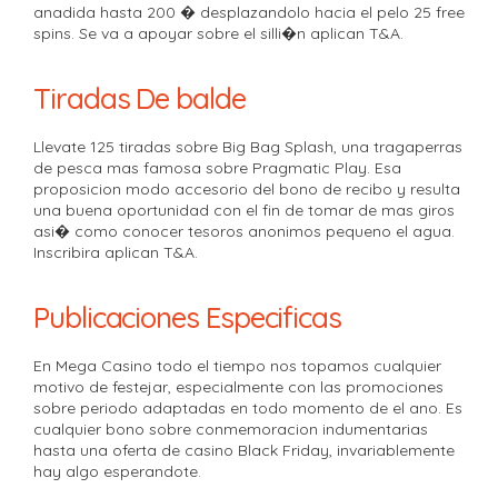
anadida hasta 200 � desplazandolo hacia el pelo 25 free
spins. Se va a apoyar sobre el silli�n aplican T&A.
Tiradas De balde
Llevate 125 tiradas sobre Big Bag Splash, una tragaperras
de pesca mas famosa sobre Pragmatic Play. Esa
proposicion modo accesorio del bono de recibo y resulta
una buena oportunidad con el fin de tomar de mas giros
asi� como conocer tesoros anonimos pequeno el agua.
Inscribira aplican T&A.
Publicaciones Especificas
En Mega Casino todo el tiempo nos topamos cualquier
motivo de festejar, especialmente con las promociones
sobre periodo adaptadas en todo momento de el ano. Es
cualquier bono sobre conmemoracion indumentarias
hasta una oferta de casino Black Friday, invariablemente
hay algo esperandote.