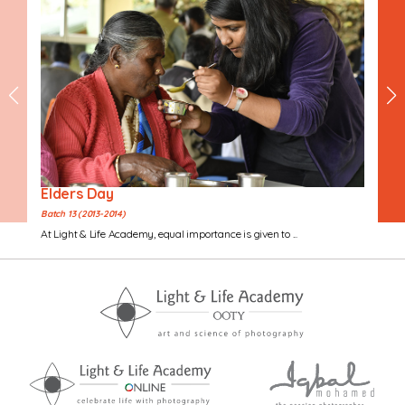
Elders Day
Batch 13 (2013-2014)
At Light & Life Academy, equal importance is given to ...