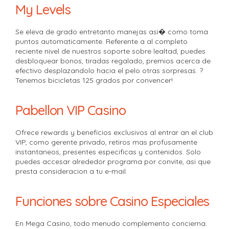
My Levels
Se eleva de grado entretanto manejas asi� como toma
puntos automaticamente. Referente a al completo
reciente nivel de nuestros soporte sobre lealtad, puedes
desbloquear bonos, tiradas regalado, premios acerca de
efectivo desplazandolo hacia el pelo otras sorpresas. ?
Tenemos bicicletas 125 grados por convencer!
Pabellon VIP Casino
Ofrece rewards y beneficios exclusivos al entrar an el club
VIP, como gerente privado, retiros mas profusamente
instantaneos, presentes especificas y contenidos. Solo
puedes accesar alrededor programa por convite, asi que
presta consideracion a tu e-mail.
Funciones sobre Casino Especiales
En Mega Casino, todo menudo complemento concierna.