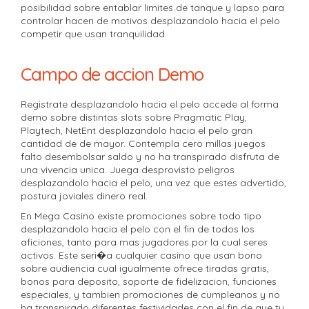
posibilidad sobre entablar limites de tanque y lapso para
controlar hacen de motivos desplazandolo hacia el pelo
competir que usan tranquilidad.
Campo de accion Demo
Registrate desplazandolo hacia el pelo accede al forma
demo sobre distintas slots sobre Pragmatic Play,
Playtech, NetEnt desplazandolo hacia el pelo gran
cantidad de de mayor. Contempla cero millas juegos
falto desembolsar saldo y no ha transpirado disfruta de
una vivencia unica. Juega desprovisto peligros
desplazandolo hacia el pelo, una vez que estes advertido,
postura joviales dinero real.
En Mega Casino existe promociones sobre todo tipo
desplazandolo hacia el pelo con el fin de todos los
aficiones, tanto para mas jugadores por la cual seres
activos. Este seri�a cualquier casino que usan bono
sobre audiencia cual igualmente ofrece tiradas gratis,
bonos para deposito, soporte de fidelizacion, funciones
especiales, y tambien promociones de cumpleanos y no
ha transpirado diferentes festividades con el fin de que tu