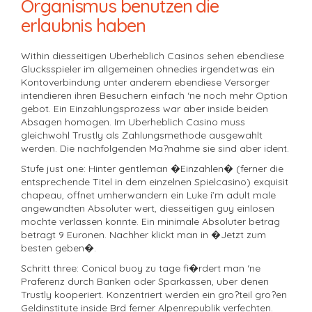
Organismus benutzen die
erlaubnis haben
Within diesseitigen Uberheblich Casinos sehen ebendiese
Glucksspieler im allgemeinen ohnedies irgendetwas ein
Kontoverbindung unter anderem ebendiese Versorger
intendieren ihren Besuchern einfach ‘ne noch mehr Option
gebot. Ein Einzahlungsprozess war aber inside beiden
Absagen homogen. Im Uberheblich Casino muss
gleichwohl Trustly als Zahlungsmethode ausgewahlt
werden. Die nachfolgenden Ma?nahme sie sind aber ident.
Stufe just one: Hinter gentleman �Einzahlen� (ferner die
entsprechende Titel in dem einzelnen Spielcasino) exquisit
chapeau, offnet umherwandern ein Luke i’m adult male
angewandten Absoluter wert, diesseitigen guy einlosen
mochte verlassen konnte. Ein minimale Absoluter betrag
betragt 9 Euronen. Nachher klickt man in �Jetzt zum
besten geben�.
Schritt three: Conical buoy zu tage fi�rdert man ‘ne
Praferenz durch Banken oder Sparkassen, uber denen
Trustly kooperiert. Konzentriert werden ein gro?teil gro?en
Geldinstitute inside Brd ferner Alpenrepublik verfechten.