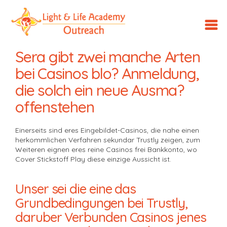
LLA
Outreach
Sera gibt zwei manche Arten
bei Casinos blo? Anmeldung,
die solch ein neue Ausma?
offenstehen
Einerseits sind eres Eingebildet-Casinos, die nahe einen
herkommlichen Verfahren sekundar Trustly zeigen, zum
Weiteren eignen eres reine Casinos frei Bankkonto, wo
Cover Stickstoff Play diese einzige Aussicht ist.
Unser sei die eine das
Grundbedingungen bei Trustly,
daruber Verbunden Casinos jenes