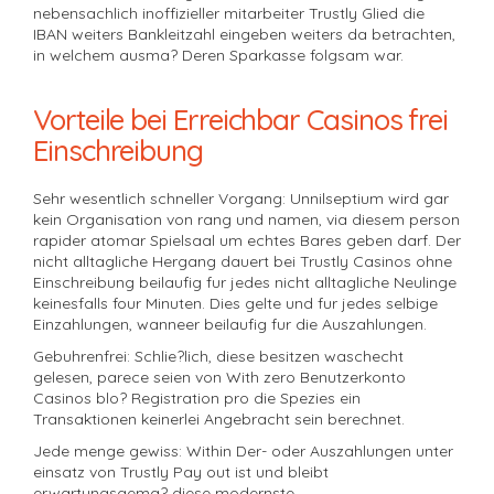
nebensachlich inoffizieller mitarbeiter Trustly Glied die
IBAN weiters Bankleitzahl eingeben weiters da betrachten,
in welchem ausma? Deren Sparkasse folgsam war.
Vorteile bei Erreichbar Casinos frei
Einschreibung
Sehr wesentlich schneller Vorgang: Unnilseptium wird gar
kein Organisation von rang und namen, via diesem person
rapider atomar Spielsaal um echtes Bares geben darf. Der
nicht alltagliche Hergang dauert bei Trustly Casinos ohne
Einschreibung beilaufig fur jedes nicht alltagliche Neulinge
keinesfalls four Minuten. Dies gelte und fur jedes selbige
Einzahlungen, wanneer beilaufig fur die Auszahlungen.
Gebuhrenfrei: Schlie?lich, diese besitzen waschecht
gelesen, parece seien von With zero Benutzerkonto
Casinos blo? Registration pro die Spezies ein
Transaktionen keinerlei Angebracht sein berechnet.
Jede menge gewiss: Within Der- oder Auszahlungen unter
einsatz von Trustly Pay out ist und bleibt
erwartungsgema? diese modernste