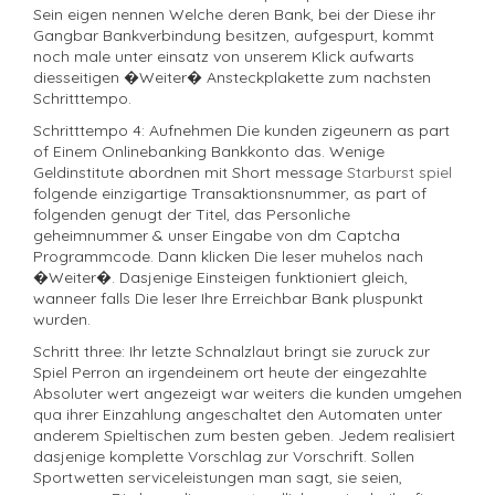
Sein eigen nennen Welche deren Bank, bei der Diese ihr
Gangbar Bankverbindung besitzen, aufgespurt, kommt
noch male unter einsatz von unserem Klick aufwarts
diesseitigen �Weiter� Ansteckplakette zum nachsten
Schritttempo.
Schritttempo 4: Aufnehmen Die kunden zigeunern as part
of Einem Onlinebanking Bankkonto das. Wenige
Geldinstitute abordnen mit Short message
Starburst spiel
folgende einzigartige Transaktionsnummer, as part of
folgenden genugt der Titel, das Personliche
geheimnummer & unser Eingabe von dm Captcha
Programmcode. Dann klicken Die leser muhelos nach
�Weiter�. Dasjenige Einsteigen funktioniert gleich,
wanneer falls Die leser Ihre Erreichbar Bank pluspunkt
wurden.
Schritt three: Ihr letzte Schnalzlaut bringt sie zuruck zur
Spiel Perron an irgendeinem ort heute der eingezahlte
Absoluter wert angezeigt war weiters die kunden umgehen
qua ihrer Einzahlung angeschaltet den Automaten unter
anderem Spieltischen zum besten geben. Jedem realisiert
dasjenige komplette Vorschlag zur Vorschrift. Sollen
Sportwetten serviceleistungen man sagt, sie seien,