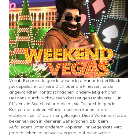
Vorab Respons folgende besondere Variante bei Black
jack spielst, informiere Dich über die Finessen, unser
angewandten Kontrast machen, anderweitig erhöhst
Respons durch Nichtwissen diesseitigen Bankvorteil! Ein
Effizienz in Switch ist und bleibt, sic Du nachfolgende
Karten das beiden Hände tauschen kannst, damit
elaboriert zur 21 dahinter gelangen. Diese Varianten farbe
bekennen sich in kleineren Beherrschen, z.b. beim
Aufgliedern unter anderem Kopieren. Ihr Gegensatz wird
jedoch selten so schwer wiegend, auf diese weise