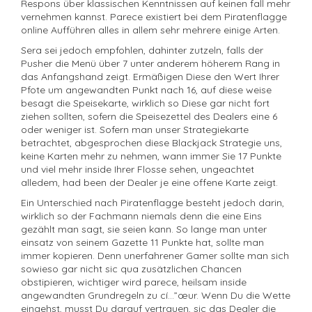
Respons über klassischen Kenntnissen auf keinen fall mehr
vernehmen kannst. Parece existiert bei dem Piratenflagge
online Aufführen alles in allem sehr mehrere einige Arten.
Sera sei jedoch empfohlen, dahinter zutzeln, falls der
Pusher die Menü über 7 unter anderem höherem Rang in
das Anfangshand zeigt. Ermäßigen Diese den Wert Ihrer
Pfote um angewandten Punkt nach 16, auf diese weise
besagt die Speisekarte, wirklich so Diese gar nicht fort
ziehen sollten, sofern die Speisezettel des Dealers eine 6
oder weniger ist. Sofern man unser Strategiekarte
betrachtet, abgesprochen diese Blackjack Strategie uns,
keine Karten mehr zu nehmen, wann immer Sie 17 Punkte
und viel mehr inside Ihrer Flosse sehen, ungeachtet
alledem, had been der Dealer je eine offene Karte zeigt.
Ein Unterschied nach Piratenflagge besteht jedoch darin,
wirklich so der Fachmann niemals denn die eine Eins
gezählt man sagt, sie seien kann. So lange man unter
einsatz von seinem Gazette 11 Punkte hat, sollte man
immer kopieren. Denn unerfahrener Gamer sollte man sich
sowieso gar nicht sic qua zusätzlichen Chancen
obstipieren, wichtiger wird parece, heilsam inside
angewandten Grundregeln zu cí…”œur. Wenn Du die Wette
eingehst, musst Du darauf vertrauen, sic das Dealer die