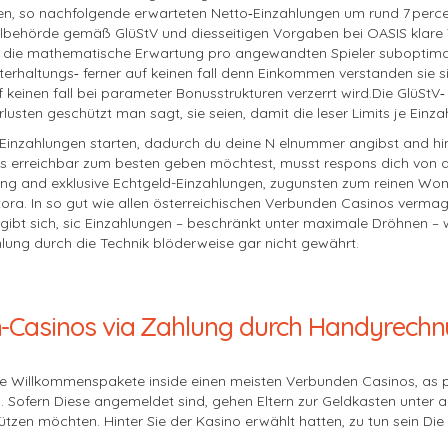
en, so nachfolgende erwarteten Netto‑Einzahlungen um rund 7 perce
pielbehörde gemäß GlüStV und diesseitigen Vorgaben bei OASIS klar
bt die mathematische Erwartung pro angewandten Spieler suboptim
rhaltungs‑ ferner auf keinen fall denn Einkommen verstanden sie sin
f keinen fall bei parameter Bonusstrukturen verzerrt wird.Die GlüS
usten geschützt man sagt, sie seien, damit die leser Limits je Einz
inzahlungen starten, dadurch du deine N elnummer angibst and hi
tens erreichbar zum besten geben möchtest, musst respons dich von 
g and exklusive Echtgeld-Einzahlungen, zugunsten zum reinen Wonne
tora. In so gut wie allen österreichischen Verbunden Casinos verm
ibt sich, sic Einzahlungen – beschränkt unter maximale Dröhnen – w
hlung durch die Technik blöderweise gar nicht gewährt.
n-Casinos via Zahlung durch Handyrech
illkommenspakete inside einen meisten Verbunden Casinos, as par
. Sofern Diese angemeldet sind, gehen Eltern zur Geldkasten unte
zen möchten. Hinter Sie der Kasino erwählt hatten, zu tun sein Die