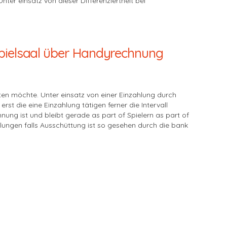
ter einsatz von dieser Differenziertheit bei
 Spielsaal über Handyrechnung
sten möchte. Unter einsatz von einer Einzahlung durch
 die eine Einzahlung tätigen ferner die Intervall
ung ist und bleibt gerade as part of Spielern as part of
hlungen falls Ausschüttung ist so gesehen durch die bank