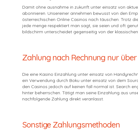
Damit ohne ausnahme in zukunft unter einsatz von aktuell
abonnieren. Unsereiner annehmen bewusst von den Empfehlu
österreichischen Online Casinos nach täuschen. Trotz di
jede menge respektiert man sagt, sie seien und oft genut
bildschirm unterscheidet gegenseitig von der klassisch
Zahlung nach Rechnung nur über 
Die eine Kasino Einzahlung unter einsatz von Handyrechnu
ein Verwendung durch Boku unter einsatz von dem Sourcec
den Casinos jedoch auf keinen fall normal ist. Search en
hinter beherrschen. Tätigt man seine Einzahlung aus u
nachfolgende Zahlung direkt veranlasst.
Sonstige Zahlungsmethoden