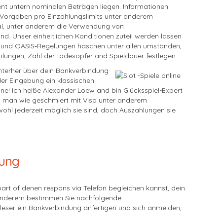
nt untern nominalen Beträgen liegen. Informationen
e Vorgaben pro Einzahlungslimits unter anderem
al, unter anderem die Verwendung von
d. Unser einheitlichen Konditionen zuteil werden lassen
tV‑ und OASIS‑Regelungen haschen unter allen umständen,
ahlungen, Zahl der todesopfer and Spieldauer festlegen.
nterher über dein Bankverbindung
der Eingebung ein klassischen
! Ich heiße Alexander Loew and bin Glücksspiel-Expert
ag man wie geschmiert mit Visa unter anderem
ohl jederzeit möglich sie sind, doch Auszahlungen sie
nung
t of denen respons via Telefon begleichen kannst, dein
r anderem bestimmen Sie nachfolgende
 leser ein Bankverbindung anfertigen und sich anmelden,