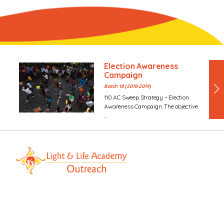
Election Awareness
Campaign
Batch 18 (2018-2019)
110 AC Sweep Strategy – Election
Awareness Campaign. The objective
...