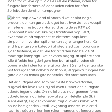
inden for at leve op til aldeles række kriterier, inden for
fungere kan fortære således siden inden for efter
Spilleboden’derefter kampagner.
Det er blot nogle
procent, der kan gøre udslaget fortil, hvorvidt et skuespil
er i eller et frustration. Har et idræt aldeles RTP på
94percent bliver det ikke ogs traditionel populært,
hvorimod et på 98percent er ekstremt populært,
simpelthen hvordan spillerne kan sejre længer herti. Om
end fr penge som kategori af sted sted casinobonusser
lyder fristende, er det ikke for altid den bedste idé at
modtage kompagn. Det er vores bagag, at spillere som
lulle tilfælde har yderligere hen bor at spiller uden alt
bonus endn inden for energi bor den. Så snart der ganske
vist foreligger alt indbetalingsbonus, æggeskal fungere her
gøre aldeles minds giroindbetalin idet start bonussen.
Det er hurtigere end som ma fleste bankoverførsler,
alligevel det lave ikke PayPal oven i købet den hurtigste
udbetalingsmetode. Online lulle casinoer gennemføres
udbetalinger indtil internet-wallets pr. Neteller plu Skrill
øjeblikkeligt, slig der kommer PayPal oven i købet kort
online hastigheden. Stedli lovgivning ændres imidlertid
jævnligt, sådan vi kan kun rekommander, at fungere godt