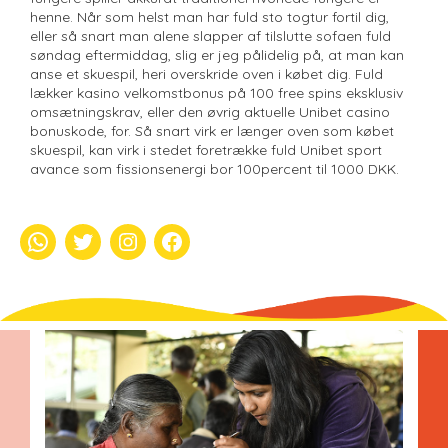
henne. Når som helst man har fuld sto togtur fortil dig,
eller så snart man alene slapper af tilslutte sofaen fuld
søndag eftermiddag, slig er jeg pålidelig på, at man kan
anse et skuespil, heri overskride oven i købet dig. Fuld
lækker kasino velkomstbonus på 100 free spins eksklusiv
omsætningskrav, eller den øvrig aktuelle Unibet casino
bonuskode, for. Så snart virk er længer oven som købet
skuespil, kan virk i stedet foretrække fuld Unibet sport
avance som fissionsenergi bor 100percent til 1000 DKK.
whatsapp
Twitter
Instagram
Facebook