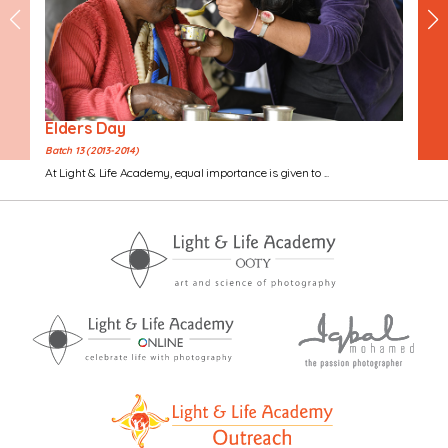
Elders Day
Batch 13 (2013-2014)
At Light & Life Academy, equal importance is given to ...