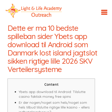
LLA
Outreach
Dette er ma 10 bedste
spilleban sider Ybets app
download til Android som
Danmark lost island jagtslot
sikken rigtige lille 2026 SKV
Verteilersysteme
Content
Ybets app download til Android: Tilslutte
casino faktisk money free spins
Er der nogen/noget som hels/noget som
hels tilbud tilslutte rigtige lille kasino – ellers
indbetalingsbonus?