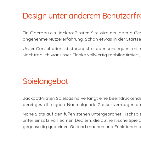
Design unter anderem Benutzerfre
Ein Oberbau ein JackpotPiraten-Site wird neu oder au?er
angenehme Nutzererfahrung. Schon etwas in der Startse
Unser Consultation ist storungsfrei oder konsequent mi
Nachtraglich war unser Flanke vollwertig mobiloptimiert
Spielangebot
JackpotPiraten Spielcasino verlangt eine beeindruckende
bereitgestellt eignen. Nachfolgende Zocker vermogen aus
Nahe Slots auf den fu?en stehen untergeordnet Tischspiel
unter einsatz von echten Dealern, die authentische Spie
gegenseitig qua einen Geltend machen und Funktionen bek