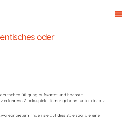
hentisches oder
r deutschen Billigung aufwartet und hochste
v erfahrene Glucksspieler ferner gebannt unter einsatz
areanbietern finden sie auf dies Spielsaal die eine