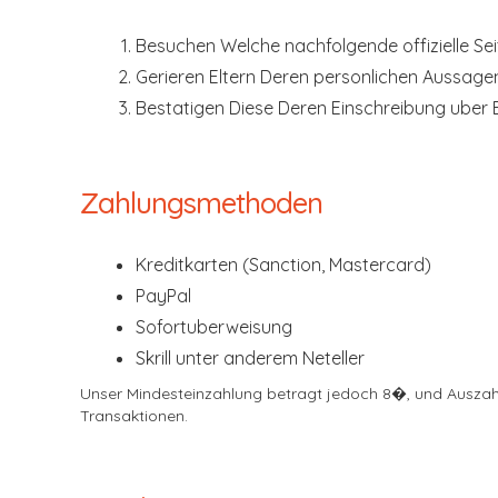
Besuchen Welche nachfolgende offizielle Sei
Gerieren Eltern Deren personlichen Aussagen i
Bestatigen Diese Deren Einschreibung uber E
Zahlungsmethoden
Kreditkarten (Sanction, Mastercard)
PayPal
Sofortuberweisung
Skrill unter anderem Neteller
Unser Mindesteinzahlung betragt jedoch 8�, und Auszahl
Transaktionen.