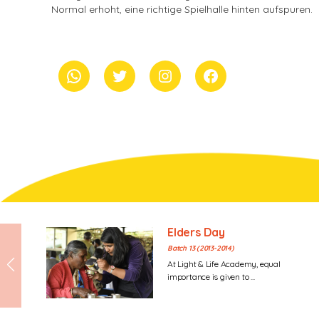
Normal erhoht, eine richtige Spielhalle hinten aufspuren.
whatsapp
Twitter
Instagram
Facebook
Elders Day
Batch 13 (2013-2014)
At Light & Life Academy, equal
importance is given to ...