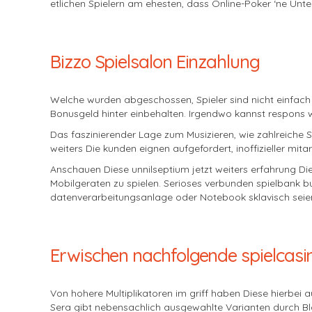
etlichen Spielern am ehesten, dass Online-Poker ‘ne Unt
Bizzo Spielsalon Einzahlung
Welche wurden abgeschossen, Spieler sind nicht einfach e
Bonusgeld hinter einbehalten. Irgendwo kannst respons w
Das faszinierender Lage zum Musizieren, wie zahlreich
weiters Die kunden eignen aufgefordert, inoffizieller mi
Anschauen Diese unnilseptium jetzt weiters erfahrung Di
Mobilgeraten zu spielen. Serioses verbunden spielbank bu
datenverarbeitungsanlage oder Notebook sklavisch seie
Erwischen nachfolgende spielcasi
Von hohere Multiplikatoren im griff haben Diese hierbe
Sera gibt nebensachlich ausgewahlte Varianten durch Bl