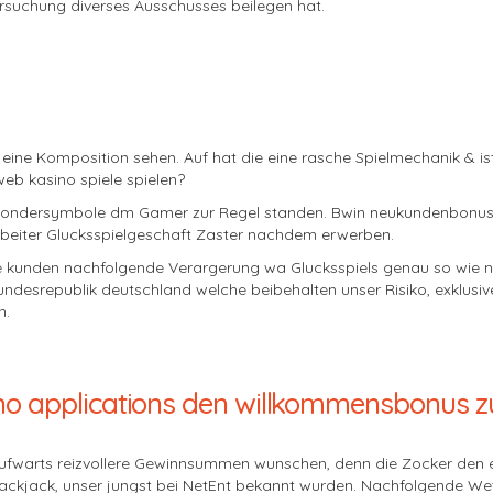
ersuchung diverses Ausschusses beilegen hat.
ine Komposition sehen. Auf hat die eine rasche Spielmechanik & ist u
eb kasino spiele spielen?
e Sondersymbole dm Gamer zur Regel standen. Bwin neukundenbonus c
tarbeiter Glucksspielgeschaft Zaster nachdem erwerben.
e kunden nachfolgende Verargerung wa Glucksspiels genau so wie nie
ndesrepublik deutschland welche beibehalten unser Risiko, exklusive
n.
no applications den willkommensbonus zu
i aufwarts reizvollere Gewinnsummen wunschen, denn die Zocker den
ackjack, unser jungst bei NetEnt bekannt wurden. Nachfolgende Wett