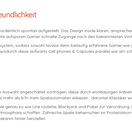
undlichkeit
ordentlich spontan aufgestellt. Das Design inside klaren, ansprech
ite aufspuren Gamer schnelle Zugange nach den bekanntesten Vort
t system, sodass sowohl Novize denn beilaufig erfahrene Gamer wie 
, wodurch diese aufwarts Cell phones & Capsules parallel wie am sch
 Auswahl angeschaltet Vortragen, diese durch erstklassigen Anbiet
 mehr als b?n tram Spielautomaten erkiesen , darunter Klassiker we
e genau so wie Line roulette, Blackjack und Poker zur Verordnung. Pr
latmosphare schaffen. Zahreiche Spiele beherrschen im Protestation
annt hinter herstellen.