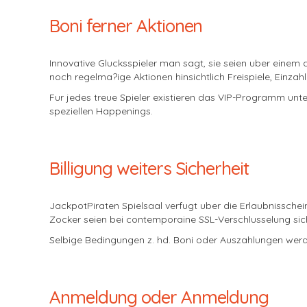
Boni ferner Aktionen
Innovative Glucksspieler man sagt, sie seien uber einem
noch regelma?ige Aktionen hinsichtlich Freispiele, Einz
Fur jedes treue Spieler existieren das VIP-Programm unt
speziellen Happenings.
Billigung weiters Sicherheit
JackpotPiraten Spielsaal verfugt uber die Erlaubnissche
Zocker seien bei contemporaine SSL-Verschlusselung sich
Selbige Bedingungen z. hd. Boni oder Auszahlungen werd
Anmeldung oder Anmeldung