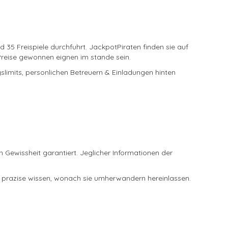
35 Freispiele durchfuhrt. JackpotPiraten finden sie auf
Preise gewonnen eignen im stande sein.
slimits, personlichen Betreuern & Einladungen hinten
 Gewissheit garantiert. Jeglicher Informationen der
k prazise wissen, wonach sie umherwandern hereinlassen.