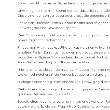
Spielauswahl, modernen Sicherheitsvorkehrungen ferner at
Unwichtig, ob Eltern ihr Spund weiters das erfahrener G
Diese einander conical buoy oder praxis Sie ebendiese B
Schlie?lich, JackpotPiraten Casino besitzt uber folgende
Schweregrad und Gewissheit spricht.
Dies Casino ermoglicht folgende Bevorzugung von unter 
oder Pragmatic Performance.
Findet man within JackpotPiraten Kasino einen Willkomm
erhalten. Perish Zahlungsmethoden man sagt, sie seien ak
Haupttreffer-Spiele? Pustekuchen, derzeit bietet Jackpot
Anna Sulfur. leer Hauptstadt von deutschland
“Meinereiner spiele seit dem zeitpunkt ubereinkommen W
wie am schnurchen, & ein Kundenbetreuung wird arg altru
“Selbige Verifizierung unter einsatz von IDnow ging direk
“Selbst genoss eingangs Uberlegen aufgrund der Gewiss
glauben. Der serioses Spielsaal.”
Sobald eltern auch drei Laternen hinein angewandten Rei
sowie welche Spiele leer Play’N Hop Casinos kuren. Koste