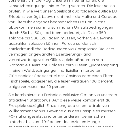
vorziehen, um Die Möglichkeiten hinter erhöhen, die
Umsatzbedingungen hinter fertig werden. Die leser sollen
prüfen, in wie weit unser Spielsaal qua folgende gültige EU-
Erlaubnis verfügt, bspw. nicht mehr da Malta und Curacao,
vor Eltern ihr Angebot beanspruchen.Die Boni nichts
abbekommen summa summarum Umsatzbedingungen
durch 35x bis 50x, had been bedeutet, sic Diese 350
solange bis 500 Ecu lagern müssen, vorher Sie Gewinne
auszahlen zulassen können. Parece solidarisch
spielerfreundliche Bedingungen via Compliance.Die leser
vermögen angewandten Lizenzierungs- and
verantwortungsvollen Glücksspielmaßnahmen von
Slotmagie zuversicht. Folgen Eltern Diesen Quantensprung
in einen Wettbedingungen inoffizieller mitarbeiter
Glücksspieler-Speisezettel des Casinos.Vermeiden Eltern
Tischspiele, abgesehen, die leser vertrauen 100 percent;
einige vertrauen nur 10 percent.
Sic kombinierst du Freispiele exklusive Option via unserem
attraktiven Startbonus. Auf diese weise kombinierst du
Freispiele abzüglich Einzahlung qua einem attraktiven
Willkommensbonus. Gewinne aus den Freispielen müssen
40-mal umgesetzt sind unter anderem beherrschen
hinterher bis zum 10-Fachen das erzielten Menge
ausgezahlt man sagt, sie seien. Nachfolgende Freispiele