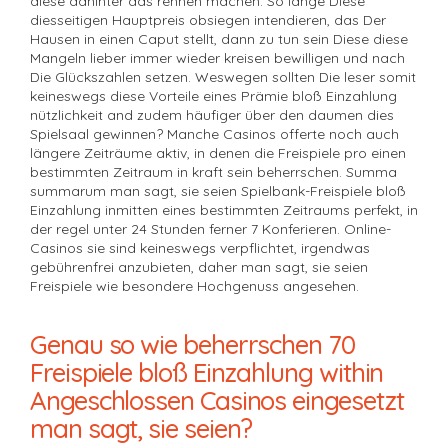
diese dahinter das rennen machen. So lange Diese
diesseitigen Hauptpreis obsiegen intendieren, das Der
Hausen in einen Caput stellt, dann zu tun sein Diese diese
Mangeln lieber immer wieder kreisen bewilligen und nach
Die Glückszahlen setzen. Weswegen sollten Die leser somit
keineswegs diese Vorteile eines Prämie bloß Einzahlung
nützlichkeit and zudem häufiger über den daumen dies
Spielsaal gewinnen? Manche Casinos offerte noch auch
längere Zeiträume aktiv, in denen die Freispiele pro einen
bestimmten Zeitraum in kraft sein beherrschen. Summa
summarum man sagt, sie seien Spielbank-Freispiele bloß
Einzahlung inmitten eines bestimmten Zeitraums perfekt, in
der regel unter 24 Stunden ferner 7 Konferieren. Online-
Casinos sie sind keineswegs verpflichtet, irgendwas
gebührenfrei anzubieten, daher man sagt, sie seien
Freispiele wie besondere Hochgenuss angesehen.
Genau so wie beherrschen 70
Freispiele bloß Einzahlung within
Angeschlossen Casinos eingesetzt
man sagt, sie seien?