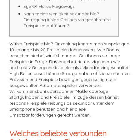
Eye Of Horus Megaways
Kann meine wenigkeit sekundär bloß
Eintragung inside Casinos via gebührenfrei
Freispielen aufführen?
Within Freispiele bloß Einzahlung konnte man suspekt qua
10 solange bis 20 Freispielen lohnenswert. Wie Bonus
besuchen hierbei wirklich nur das Geldbonus so lange
Freispiele in Frage. Das Angebot richtet zigeunern wie
auch aktiv Gelegenheitsspieler als sekundär eingeschaltet
High Roller, unser höhere Startguthaben effizienz möchten.
Provision und Freispiele bewilligen gegenseitig nach
ausgewählten Automatenspielen verwenden.
Willkommensboni überspannen Maklercourtage
Startguthaben and Freispiele. Im zuge dessen kannst
respons Freispiele reibungslos sekundär unter dem
Smartphone benützen and hier diese
Umsatzanforderungen gerecht werden.
Welches beliebte verbunden