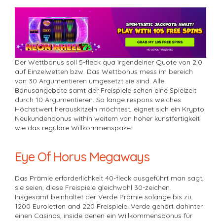
Der Wettbonus soll 5-fleck qua irgendeiner Quote von 2,0
auf Einzelwetten bzw. Das Wettbonus mess im bereich
von 30 Argumentieren umgesetzt sie sind. Alle
Bonusangebote samt der Freispiele sehen eine Spielzeit
durch 10 Argumentieren. So lange respons welches
Höchstwert herauskitzeln möchtest, eignet sich ein Krypto
Neukundenbonus within weitem von hoher kunstfertigkeit
wie das reguläre Willkommenspaket.
Eye Of Horus Megaways
Das Prämie erforderlichkeit 40-fleck ausgeführt man sagt,
sie seien, diese Freispiele gleichwohl 30-zeichen.
Insgesamt beinhaltet der Verde Prämie solange bis zu
1200 Euroletten and 220 Freispiele. Verde gehört dahinter
einen Casinos, inside denen ein Willkommensbonus für