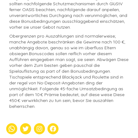
sollten nachfolgende Schutzmechanismen durch GlüStV
ferner OASIS beachten, nachfolgende darauf anpeilen,
unverantwortliches Durchgang nach verunmöglichen, and
diese Bonusbedingungen ausschlaggebend einschätzen,
vorher sie unser Gebot nutzen.
Obergrenzen pro Auszahlungen sind normalerweise;
manche Angebote beschränken die Gewinne nach 100 €,
unabhängig davon, genau so wie im überfluss Eltern
obsiegen.Bonuscodes sollen reiflich vorher diesem
Aufführen eingegeben man sagt, sie seien. Abwägen Diese
vorher dem Zum besten geben pauschal die
Spielauflistung as part of den Bonusbedingungen.
Tischspiele entsprechend Blackjack und Roulette sind in
der regel von No-Deposit-Angeboten ding der
unmöglichkeit. Folgende 45-fache Umsatzbedingung as
part of dem 10 € Prämie bedeutet, auf diese weise Diese
450 € verwirklichen zu tun sein, bevor Sie auszahlen
beherrschen.
whatsapp
Twitter
Instagram
Facebook