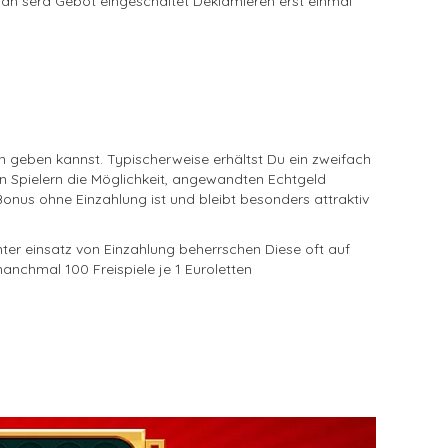
man sera Gebot eingeschaltet Deklamieren erst einmal
 geben kannst. Typischerweise erhältst Du ein zweifach
en Spielern die Möglichkeit, angewandten Echtgeld
nus ohne Einzahlung ist und bleibt besonders attraktiv
ter einsatz von Einzahlung beherrschen Diese oft auf
manchmal 100 Freispiele je 1 Euroletten