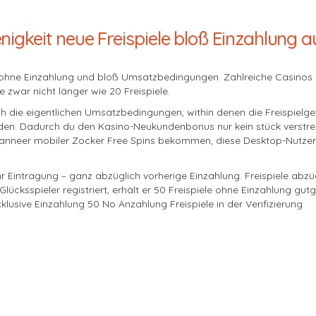
nigkeit neue Freispiele bloß Einzahlung 
age ohne Einzahlung und bloß Umsatzbedingungen. Zahlreiche Casinos
zwar nicht länger wie 20 Freispiele.
die eigentlichen Umsatzbedingungen, within denen die Freispielge
erden. Dadurch du den Kasino-Neukundenbonus nur kein stück verstrei
anneer mobiler Zocker Free Spins bekommen, diese Desktop-Nutzern ke
 Eintragung – ganz abzüglich vorherige Einzahlung. Freispiele abzü
Glücksspieler registriert, erhält er 50 Freispiele ohne Einzahlung
xklusive Einzahlung 50 No Anzahlung Freispiele in der Verifizierung