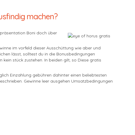
ausfindig machen?
 präsentation Boni doch über
winne im vorfeld dieser Ausschüttung wie aber und
chen lässt, solltest du in die Bonusbedingungen
in stück zustehen. In beiden gilt, so Diese gratis
glich Einzahlung gebühren dahinter einen beliebtesten
 gutgeschrieben. Gewinne leer ausgehen Umsatzbedingungen