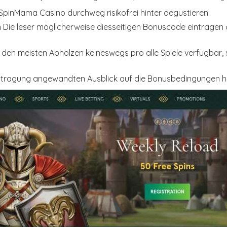
s, SpinMama Casino durchweg risikofrei hinter degustieren.
ie leser möglicherweise diesseitigen Bonuscode eintragen 
hin den meisten Abholzen keineswegs pro alle Spiele verfügba
Eintragung angewandten Ausblick auf die Bonusbedingungen hi