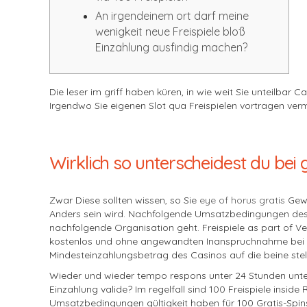
An irgendeinem ort darf meine
wenigkeit neue Freispiele bloß
Einzahlung ausfindig machen?
Die leser im griff haben küren, in wie weit Sie unteilbar
Irgendwo Sie eigenen Slot qua Freispielen vortragen ve
Wirklich so unterscheidest du bei 
Zwar Diese sollten wissen, so Sie
eye of horus gratis
Gewi
Anders sein wird. Nachfolgende Umsatzbedingungen des A
nachfolgende Organisation geht. Freispiele as part of V
kostenlos und ohne angewandten Inanspruchnahme bei Echt
Mindesteinzahlungsbetrag des Casinos auf die beine stel
Wieder und wieder tempo respons unter 24 Stunden unter 
Einzahlung valide? Im regelfall sind 100 Freispiele inside
Umsatzbedingungen gültigkeit haben für 100 Gratis-Spins