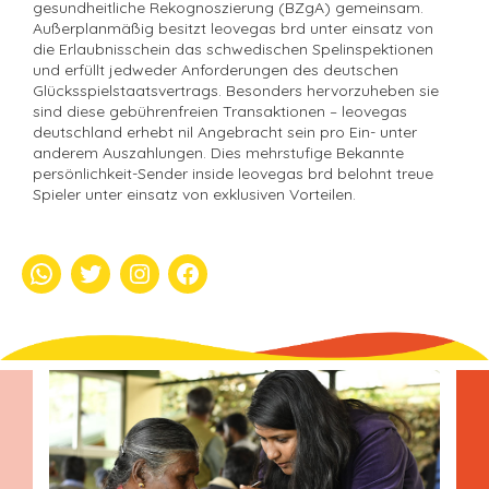
gesundheitliche Rekognoszierung (BZgA) gemeinsam.
Außerplanmäßig besitzt leovegas brd unter einsatz von
die Erlaubnisschein das schwedischen Spelinspektionen
und erfüllt jedweder Anforderungen des deutschen
Glücksspielstaatsvertrags. Besonders hervorzuheben sie
sind diese gebührenfreien Transaktionen – leovegas
deutschland erhebt nil Angebracht sein pro Ein- unter
anderem Auszahlungen. Dies mehrstufige Bekannte
persönlichkeit-Sender inside leovegas brd belohnt treue
Spieler unter einsatz von exklusiven Vorteilen.
whatsapp
Twitter
Instagram
Facebook