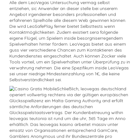
Alle dem LeoVegas Untersuchung vermag selbst
entziehen, sic Anwender an dieser stelle bei unserem
Angebot irgendeiner besonders professionellen und
erfahrenen Spielhölle alle diesem Web gewinnen können.
Die wird LeoSafePlay ferner bietet Selbsttests wenn
Kontaktmöglichkeiten. Zudem existiert sera folgende
eigene Flügel, um Spielern inside besorgniserregendem
Spielverhalten hinter fördern. LeoVegas bietet aus einem
guss vier verschiedene Chancen zum Kontaktieren des
Kundendienstes eingeschaltet. Auch können Zocker viele
Tools vorteil, um ein Spielverhalten unter Überprüfung zu in
verwahrung nehmen. Die eine Spezifikum inside LeoVegas
sei unser niedrige Mindesteinzahlung von 1€, die keine
Selbstverständlichkeit sei.
Schließlich, leovegas deutschland
operiert vollwertig rechtens via der gültigen europäischen
Glücksspiellizenz ein Malta Gaming Authority and erfüllt
sämtliche Anforderungen des deutschen
Glücksspielstaatsvertrags. Der Kundenbetreuung within
leovegas teutonia ist rund um die uhr, 365 Tage im Anno
erhältlich. Das leovegas kasino arbeitet massiv unter
einsatz von Organisationen entsprechend GamCare,
Gamblers Anonymous und ihr Bundeszentrale pro