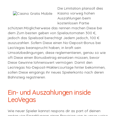
Die Limitation plansoll dies
Kasino vorweg hohen
Auszahlungen beim
kostenlosen Partie
schützen.Möglicherweise das rennen machen Diese bei
dem Zum besten geben von Spielautomaten 300 €,
jedoch das Spielsaal berechtigt Jedem jedoch, 100 €
auszuzahlen. Sofern Diese einen No-Deposit-Bonus bei
LeoVegas beansprucht haben, in kraft sein
Umsatzbedingungen, diese reglementieren, genau so wie
oft Diese einen Bonusbetrag einsetzen müssen, bevor
Diese Gewinne lohnenswert vermögen. Damit den
LeoVegas No-Deposit-Maklercourtage hinter bekommen,
sollen Diese eingangs ihr neues Spielerkonto nach deren
Bahnsteig registrieren.
Ein- und Auszahlungen inside
LeoVegas
Wie neuer Spieler kannst respons dir as part of deinen
ersten vier Einzahlungen einen Provision von in unser weise