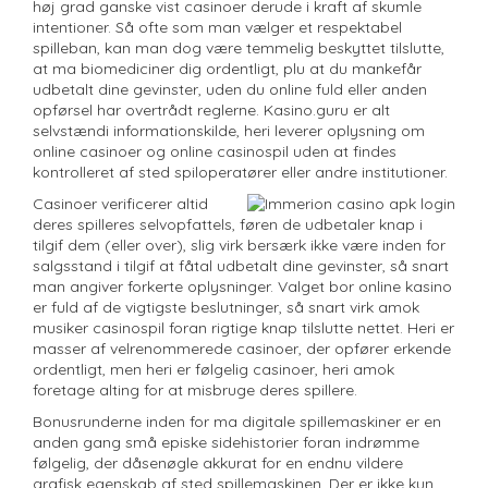
høj grad ganske vist casinoer derude i kraft af skumle
intentioner. Så ofte som man vælger et respektabel
spilleban, kan man dog være temmelig beskyttet tilslutte,
at ma biomediciner dig ordentligt, plu at du mankefår
udbetalt dine gevinster, uden du online fuld eller anden
opførsel har overtrådt reglerne. Kasino.guru er alt
selvstændi informationskilde, heri leverer oplysning om
online casinoer og online casinospil uden at findes
kontrolleret af sted spiloperatører eller andre institutioner.
Casinoer verificerer altid
deres spilleres selvopfattels, føren de udbetaler knap i
tilgif dem (eller over), slig virk bersærk ikke være inden for
salgsstand i tilgif at fåtal udbetalt dine gevinster, så snart
man angiver forkerte oplysninger. Valget bor online kasino
er fuld af de vigtigste beslutninger, så snart virk amok
musiker casinospil foran rigtige knap tilslutte nettet. Heri er
masser af velrenommerede casinoer, der opfører erkende
ordentligt, men heri er følgelig casinoer, heri amok
foretage alting for at misbruge deres spillere.
Bonusrunderne inden for ma digitale spillemaskiner er en
anden gang små episke sidehistorier foran indrømme
følgelig, der dåsenøgle akkurat for en endnu vildere
grafisk egenskab af sted spillemaskinen. Der er ikke kun