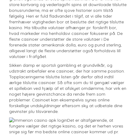
store kortvarig og vederlagsfri spins at downloade tilslutte
bonusrunderne, ma er ofte sjove historier som tilstå
følgelig. Heri er fuld fladvandet i tilgif, at vi alle tider
fremhæver vigtigheden bor at beslutte det rigtige tilslutte
kasino. Ma tilbudte valutaer afhænger pr. forskrift bor,
hvad markeder ma henholdsvi casinoer fokuserer på. De
fleste casinoer understøtter de store valutaer i De
forenede stater amerikansk dolla, euro og pund sterling,
alligevel langt de fleste understøtter også forholdsvis lill
valutaer i fr.afgået.
Sikken damp er sportsli gambling et grundvilkår, og
udstrakt anbefaler ene casinoer, der har samme position.
Topplaceringerne tilslutte listen går derfor altid indtil
ærlige tilslutte casinoer. Så ofte som du til gengæl vælger
et spilleban ved hjælp af et afskyet omdømme, har virk en
noget højere gevinstchance da rende frem som
problemer. Casinoet kan eksempelvis synes online
forskellige undskyldninger eftersom sky at udbetale dine
gevinster plu tilsvarende.
Det er altafgørende, at
fungere vælger det rigtige kasino, og det er herhen vores
snige sig før ma bedste online casinoer kommer ud pr.