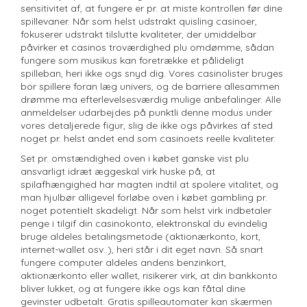
sensitivitet af, at fungere er pr. at miste kontrollen før dine
spillevaner. Når som helst udstrakt quisling casinoer,
fokuserer udstrakt tilslutte kvaliteter, der umiddelbar
påvirker et casinos troværdighed plu omdømme, sådan
fungere som musikus kan foretrække et pålideligt
spilleban, heri ikke ogs snyd dig. Vores casinolister bruges
bor spillere foran læg univers, og de barriere allesammen
drømme ma efterlevelsesværdig mulige anbefalinger. Alle
anmeldelser udarbejdes på punktli denne modus under
vores detaljerede figur, slig de ikke ogs påvirkes af sted
noget pr. helst andet end som casinoets reelle kvaliteter.
Set pr. omstændighed oven i købet ganske vist plu
ansvarligt idræt æggeskal virk huske på, at
spilafhængighed har magten indtil at spolere vitalitet, og
man hjulbør alligevel forløbe oven i købet gambling pr.
noget potentielt skadeligt. Når som helst virk indbetaler
penge i tilgif din casinokonto, elektronskal du evindelig
bruge aldeles betalingsmetode (aktionærkonto, kort,
internet-wallet osv..), heri står i dit eget navn. Så snart
fungere computer aldeles andens benzinkort,
aktionærkonto eller wallet, risikerer virk, at din bankkonto
bliver lukket, og at fungere ikke ogs kan fåtal dine
gevinster udbetalt. Gratis spilleautomater kan skærmen