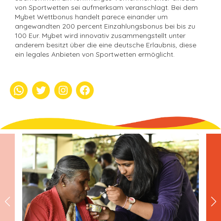
von Sportwetten sei aufmerksam veranschlagt. Bei dem
Mybet Wettbonus handelt parece einander um
angewandten 200 percent Einzahlungsbonus bei bis zu
100 Eur. Mybet wird innovativ zusammengstellt unter
anderem besitzt über die eine deutsche Erlaubnis, diese
ein legales Anbieten von Sportwetten ermöglicht.
whatsapp
Twitter
Instagram
Facebook