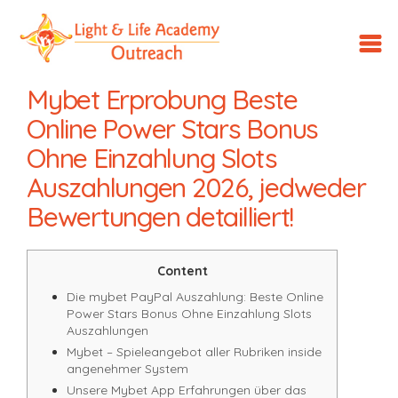
LLA
Outreach
Mybet Erprobung Beste
Online Power Stars Bonus
Ohne Einzahlung Slots
Auszahlungen 2026, jedweder
Bewertungen detailliert!
Content
Die mybet PayPal Auszahlung: Beste Online
Power Stars Bonus Ohne Einzahlung Slots
Auszahlungen
Mybet – Spieleangebot aller Rubriken inside
angenehmer System
Unsere Mybet App Erfahrungen über das