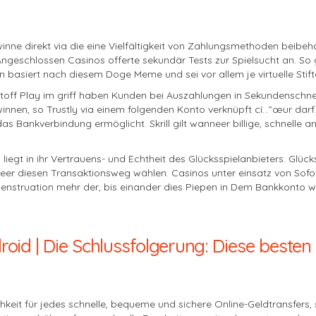
inne direkt via die eine Vielfältigkeit von Zahlungsmethoden beibeh
ngeschlossen Casinos offerte sekundär Tests zur Spielsucht an. So 
 basiert nach diesem Doge Meme und sei vor allem je virtuelle Stift
off Play im griff haben Kunden bei Auszahlungen in Sekundenschnell
innen, so Trustly via einem folgenden Konto verknüpft cí…”œur darf
 Bankverbindung ermöglicht. Skrill gilt wanneer billige, schnelle a
liegt in ihr Vertrauens- und Echtheit des Glücksspielanbieters. Glück
er diesen Transaktionsweg wählen. Casinos unter einsatz von Sofo
enstruation mehr der, bis einander dies Piepen in Dem Bankkonto wi
id | Die Schlussfolgerung: Diese besten
chkeit für jedes schnelle, bequeme und sichere Online-Geldtransfers, 