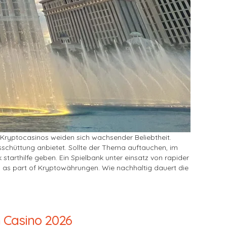
 Kryptocasinos weiden sich wachsender Beliebtheit.
sschüttung anbietet. Sollte der Thema auftauchen, im
arthilfe geben. Ein Spielbank unter einsatz von rapider
en as part of Kryptowährungen. Wie nachhaltig dauert die
n Casino 2026