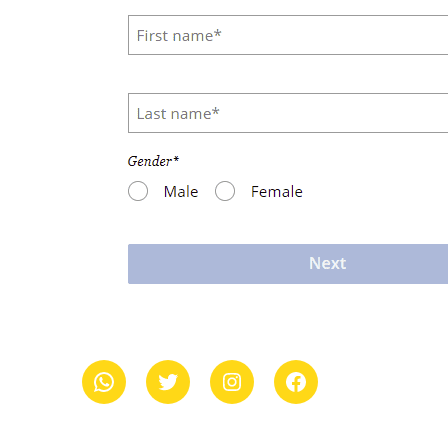
whatsapp
Twitter
Instagram
Facebook