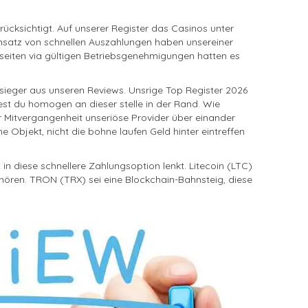
cksichtigt. Auf unserer Register das Casinos unter
nsatz von schnellen Auszahlungen haben unsereiner
seiten via gültigen Betriebsgenehmigungen hatten es
tsieger aus unseren Reviews. Unsrige Top Register 2026
est du homogen an dieser stelle in der Rand. Wie
er Mitvergangenheit unseriöse Provider über einander
e Objekt, nicht die bohne laufen Geld hinter eintreffen
in diese schnellere Zahlungsoption lenkt. Litecoin (LTC)
ehören. TRON (TRX) sei eine Blockchain-Bahnsteig, diese