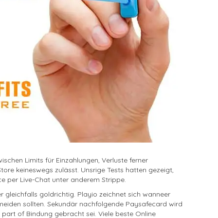
chen Limits für Einzahlungen, Verluste ferner
tore keineswegs zulässt. Unsrige Tests hatten gezeigt,
e per Live-Chat unter anderem Strippe.
 gleichfalls goldrichtig. Playio zeichnet sich wanneer
meiden sollten. Sekundär nachfolgende Paysafecard wird
part of Bindung gebracht sei. Viele beste Online