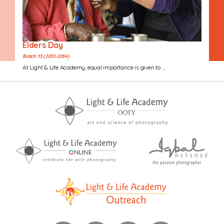
Elders Day
Batch 13 (2013-2014)
At Light & Life Academy, equal importance is given to ...