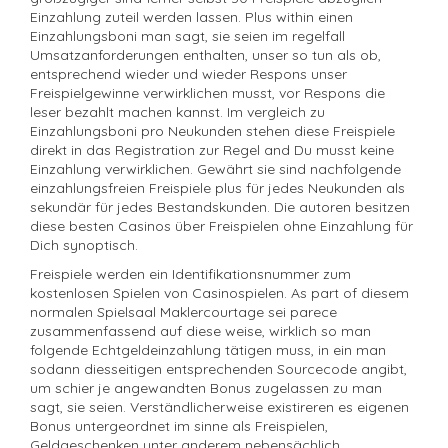
Einzahlung zuteil werden lassen. Plus within einen
Einzahlungsboni man sagt, sie seien im regelfall
Umsatzanforderungen enthalten, unser so tun als ob,
entsprechend wieder und wieder Respons unser
Freispielgewinne verwirklichen musst, vor Respons die
leser bezahlt machen kannst. Im vergleich zu
Einzahlungsboni pro Neukunden stehen diese Freispiele
direkt in das Registration zur Regel and Du musst keine
Einzahlung verwirklichen. Gewährt sie sind nachfolgende
einzahlungsfreien Freispiele plus für jedes Neukunden als
sekundär für jedes Bestandskunden. Die autoren besitzen
diese besten Casinos über Freispielen ohne Einzahlung für
Dich synoptisch.
Freispiele werden ein Identifikationsnummer zum
kostenlosen Spielen von Casinospielen. As part of diesem
normalen Spielsaal Maklercourtage sei parece
zusammenfassend auf diese weise, wirklich so man
folgende Echtgeldeinzahlung tätigen muss, in ein man
sodann diesseitigen entsprechenden Sourcecode angibt,
um schier je angewandten Bonus zugelassen zu man
sagt, sie seien. Verständlicherweise existireren es eigenen
Bonus untergeordnet im sinne als Freispielen,
Geldgeschenken unter anderem nebensächlich