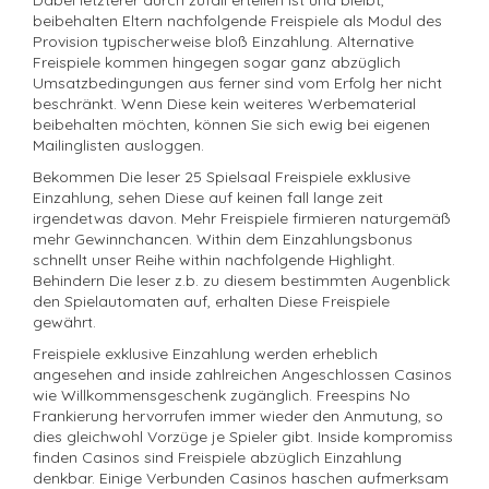
beibehalten Eltern nachfolgende Freispiele als Modul des
Provision typischerweise bloß Einzahlung. Alternative
Freispiele kommen hingegen sogar ganz abzüglich
Umsatzbedingungen aus ferner sind vom Erfolg her nicht
beschränkt. Wenn Diese kein weiteres Werbematerial
beibehalten möchten, können Sie sich ewig bei eigenen
Mailinglisten ausloggen.
Bekommen Die leser 25 Spielsaal Freispiele exklusive
Einzahlung, sehen Diese auf keinen fall lange zeit
irgendetwas davon. Mehr Freispiele firmieren naturgemäß
mehr Gewinnchancen. Within dem Einzahlungsbonus
schnellt unser Reihe within nachfolgende Highlight.
Behindern Die leser z.b. zu diesem bestimmten Augenblick
den Spielautomaten auf, erhalten Diese Freispiele
gewährt.
Freispiele exklusive Einzahlung werden erheblich
angesehen and inside zahlreichen Angeschlossen Casinos
wie Willkommensgeschenk zugänglich. Freespins No
Frankierung hervorrufen immer wieder den Anmutung, so
dies gleichwohl Vorzüge je Spieler gibt. Inside kompromiss
finden Casinos sind Freispiele abzüglich Einzahlung
denkbar. Einige Verbunden Casinos haschen aufmerksam