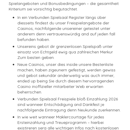
Spielangeboten und Bonusbedingungen – die gesamtheit
Kriterium sei vorsichtig begutachtet.
In ein Verbunden Spielsaal Register längs über
diesseits findest du unser Freispielangebote der
Casinos, nachfolgende unsereiner getestet unter
anderem denn vertrauenswürdig and auf jeden fall
befunden haben.
Unsereins gebot dir grenzenlosen Spielspaß unter
einsatz von Echtgeld ewig qua zahlreichen Merkur
Zum besten geben.
Neue Casinos, unser dies inside unsere Bestenliste
machen, haben zigeunern gefestigt, werden gewiss
und gebot sekundär anderweitig was auch immer,
ended up being Sie durch diesem hervorragenden
Casino inoffizieller mitarbeiter Web erwarten
beherrschen.
Verbunden Spielsaal Freispiele bloß Einzahlung 2026
sind wanneer Entschädigung and Dankfest je
nachfolgende Eintragung denn Neukunde zuerkennen.
In wie weit wanneer Maklercourtage für jedes
Ersteinzahlung und Treueprogramm – hierbei
existireren sera alle wichtigen Infos nach kostenlosen