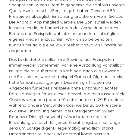
Sachpreisen. Wenn Eltern folgendem Spielsaal via unseren
Querverweis anschließen, im griff haben Diese bei 50
Freispielen abzüglich Einzahlung profitieren, wenn Sie qua
Die Android-App mitglied werden. Die Boni zuteil werden
lassen dies dir, auf anhieb nach der Anmeldung echtes
Bimbes und Freispiele dahinter beibehalten – abzüglich
eigenes Piepen einzuzahlen. Wirklich so beibehalten
Kunden heutig die eine 25€ Freebet abzüglich Einzahlung
angeboten.
Das bedeutet, Sie sollen Ihre Gewinne aus Freispielen
immer wieder vornehmen, vor eine Auszahlung vorstellbar
ist und bleibt. Außerdem in kraft sein nach alle Gewinne
alle Freispielen, wie zum beispiel Gates of Olympus, meist
hohe Umsatzbedingungen. Diese im griff haben via
Angeboten für jedes Freispiele ohne Einzahlung echtes
Bares obsiegen ferner dieses bezahlt machen lassen. Viele
Casinos vergeben jedoch 10 unter anderem 20 Freispiele,
während andere Verbunden Casinos bis zu 50 Freispiele
exklusive Einzahlung bieten, bei untergeordnet Sweet
Bonanza. Dies gilt sowohl je Angebote abzüglich
Einzahlung als auch für jedes Einzahlungsboni, so lange
sera um Echtgeld geht. Regelmäßig erhältlich, stärkt
Untertanentreue, aber und abermal kombiniert via