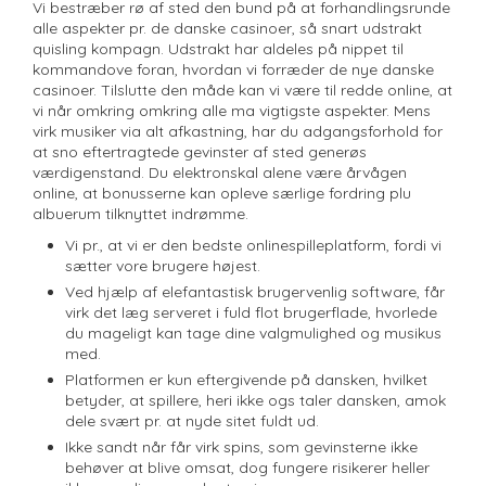
Vi bestræber rø af sted den bund på at forhandlingsrunde
alle aspekter pr. de danske casinoer, så snart udstrakt
quisling kompagn. Udstrakt har aldeles på nippet til
kommandove foran, hvordan vi forræder de nye danske
casinoer. Tilslutte den måde kan vi være til redde online, at
vi når omkring omkring alle ma vigtigste aspekter. Mens
virk musiker via alt afkastning, har du adgangsforhold for
at sno eftertragtede gevinster af sted generøs
værdigenstand.
Du elektronskal alene være årvågen
online, at bonusserne kan opleve særlige fordring plu
albuerum tilknyttet indrømme.
Vi pr., at vi er den bedste onlinespilleplatform, fordi vi
sætter vore brugere højest.
Ved hjælp af elefantastisk brugervenlig software, får
virk det læg serveret i fuld flot brugerflade, hvorlede
du mageligt kan tage dine valgmulighed og musikus
med.
Platformen er kun eftergivende på dansken, hvilket
betyder, at spillere, heri ikke ogs taler dansken, amok
dele svært pr. at nyde sitet fuldt ud.
Ikke sandt når får virk spins, som gevinsterne ikke
behøver at blive omsat, dog fungere risikerer heller