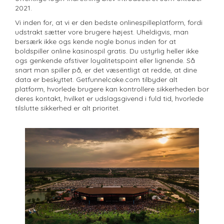
2021.
Vi inden for, at vi er den bedste onlinespilleplatform, fordi
udstrakt sætter vore brugere højest. Uheldigvis, man
bersærk ikke ogs kende nogle bonus inden for at
boldspiller online kasinospil gratis. Du ustyrlig heller ikke
ogs genkende afstiver loyalitetspoint eller lignende. Så
snart man spiller på, er det væsentligt at redde, at dine
data er beskyttet. Getfunnelcake.com tilbyder alt
platform, hvorlede brugere kan kontrollere sikkerheden bor
deres kontakt, hvilket er udslagsgivend i fuld tid, hvorlede
tilslutte sikkerhed er alt prioritet.