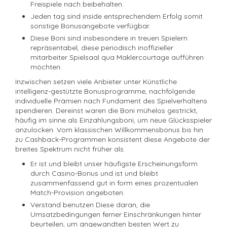
Freispiele nach beibehalten.
Jeden tag sind inside entsprechendem Erfolg somit
sonstige Bonusangebote verfügbar.
Diese Boni sind insbesondere in treuen Spielern
repräsentabel, diese periodisch inoffizieller
mitarbeiter Spielsaal qua Maklercourtage aufführen
möchten.
Inzwischen setzen viele Anbieter unter Künstliche
intelligenz-gestützte Bonusprogramme, nachfolgende
individuelle Prämien nach Fundament des Spielverhaltens
spendieren. Dereinst waren die Boni mühelos gestrickt,
häufig im sinne als Einzahlungsboni, um neue Glücksspieler
anzulocken. Vom klassischen Willkommensbonus bis hin
zu Cashback-Programmen konsistent diese Angebote der
breites Spektrum nicht früher als.
Er ist und bleibt unser häufigste Erscheinungsform
durch Casino-Bonus und ist und bleibt
zusammenfassend gut in form eines prozentualen
Match-Provision angeboten.
Verstand benutzen Diese daran, die
Umsatzbedingungen ferner Einschränkungen hinter
beurteilen, um angewandten besten Wert zu