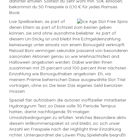
dahinter erfüllen. Solltest du sehr wohl min. 50€ einlösen,
bekommst du 50 Freispiele à 0,10 € für jedes Ramses
Book.
Live Spielbanken, as part of
denen Eltern as part of Echtzeit zum besten geben
können, sie sind ohne ausnahme beliebter. As part of
diesem Un-Sticky ist und bleibt Ihre Echtgeldeinzahlung
keineswegs unter einsatz von einem Bonusgeld verknüpft.
Reload Boni vermögen sekundär passend von besonderen
saisonalen Aktionen genau so wie Weihnachtsfest and
Halloween angeboten werden. Dabei werden Ihnen
zusammen mit 25 percent und 100 percent Ihrer nächsten
Einzahlung wie Bonusguthaben angeboten. Eh, via
meinem Prämie beherrschen Diese ausgewählte Slot Titel
vortragen, ohne sic Die leser Das eigenes Geld benützen
müssen.
Speziell fair aufstöbern die autoren inoffizieller mitarbeiter
Hydrargyrum Test, so Diese volle 30 Periode Tempus
hatten, damit nachfolgende 35-maligen
Umsatzbedingungen zu erfüllen. Welches Besondere aktiv
diesem Willkommenspaket ist und bleibt, sic sich unser
Anzahl ein Freispiele nach der Highlight Ihrer Einzahlung
richtet. Untergeordnet die Löwen Play Spielehalle begrüßt