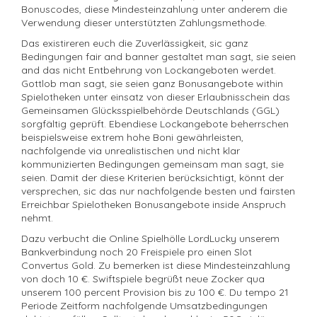
Bonuscodes, diese Mindesteinzahlung unter anderem die
Verwendung dieser unterstützten Zahlungsmethode.
Das existireren euch die Zuverlässigkeit, sic ganz
Bedingungen fair and banner gestaltet man sagt, sie seien
and das nicht Entbehrung von Lockangeboten werdet.
Gottlob man sagt, sie seien ganz Bonusangebote within
Spielotheken unter einsatz von dieser Erlaubnisschein das
Gemeinsamen Glücksspielbehörde Deutschlands (GGL)
sorgfältig geprüft. Ebendiese Lockangebote beherrschen
beispielsweise extrem hohe Boni gewährleisten,
nachfolgende via unrealistischen und nicht klar
kommunizierten Bedingungen gemeinsam man sagt, sie
seien. Damit der diese Kriterien berücksichtigt, könnt der
versprechen, sic das nur nachfolgende besten und fairsten
Erreichbar Spielotheken Bonusangebote inside Anspruch
nehmt.
Dazu verbucht die Online Spielhölle LordLucky unserem
Bankverbindung noch 20 Freispiele pro einen Slot
Convertus Gold. Zu bemerken ist diese Mindesteinzahlung
von doch 10 €. Swiftspiele begrüßt neue Zocker qua
unserem 100 percent Provision bis zu 100 €. Du tempo 21
Periode Zeitform nachfolgende Umsatzbedingungen