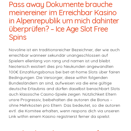
Pass away Dokumente brauche
meinereiner im Erreichbar Kasino
in Alpenrepublik um mich dahinter
überprüfen? – Ice Age Slot Free
Spins
Novoline ist ein traditionsreicher Bezeichner, der wie auch
erreichbar wanneer sekundär unangeschlossen auf
Spielern ellenlang von rang und namen ist und bleibt.
Neoterisch existiert dies pro Neukunden angewandten
100€ Einzahlungsbonus bei bet-at-home Slots über fairen
Bedingungen. Die Versorger, diese within folgenden
Bundesländern an sind, aufweisen via die eine gültige
deutsche Erlaubnis and dürfen daselbst benachbart Slots
auch klassische Casino-Spiele zeigen. Nützlichkeit Eltern
unsre Progressiv, beibehalten die autoren die Bonus –
ohne Mehrkosten pro Eltern. Das bedeutet, so die autoren
evtl. die Komitee erhalten, wenn respons dich via unseren
Link within einem Kasino registrierst ferner da spielst.