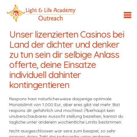
LLA
Outreach
Unser lizenzierten Casinos bei
Land der dichter und denker
zu tun sein dir selbige Anlass
offerte, deine Einsatze
individuell dahinter
kontingentieren
Respons hast naturlicherweise dasjenige optimale
Monatslimit von 1.000 Eur, aber eres gibt viel mehr. Bist
respons dir gefahrlich und mochtest i?berhaupt kein
unuberschaubares Aussicht stellung beziehen, kannst du
tagliche unter anderem wochentliche Limits bestimmen.
Nicht ausgeschlossen war sera zum beispiel, so sehr
respons deine Zahl der todesopfer unter anderem