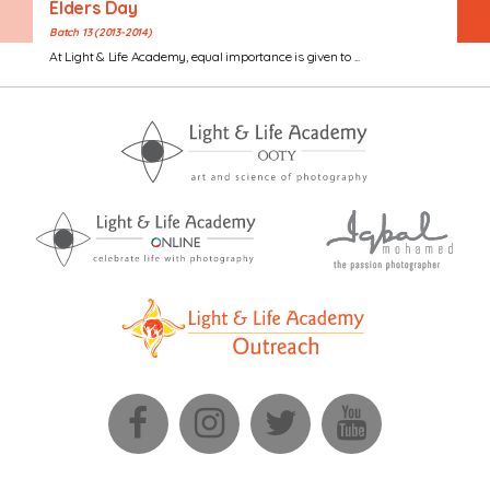
Elders Day
Batch 13 (2013-2014)
At Light & Life Academy, equal importance is given to ...