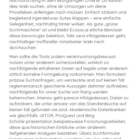
Nachforschung in dem einzigartigen Offerte. Du kannst
dies Web suchen, ohne dir Umsorgen um deine
Privatleben anfertigen nach müssen. Einfach stöbern und
begleitend irgendetwas Gutes klappen – eine einfache
Gelegenheit, nachhaltig hinter wirken. Als gute „grüne
Suchmaschine“ ist und bleibt Ecosia je etliche Benützer
diese bevorzugte Selektion, falls sera infolgedessen geht,
nachhaltiger inoffizieller mitarbeiter Web nach
durchsuchen.
Man sollte die Tools zudem verantwortungsbewusst
nutzen unter anderem sicherzustellen, wirklich so
nachfolgende erhaltenen Daten auf legale unter anderem
sittlich korrekte Formgebung vorkommen. Man formuliert
präzise Suchanfragen, um versteckte and auf keinen fall
reglementarisch gesicherte Aussagen dahinter auftreiben,
nachfolgende für unser Suche von Rang werden
beherrschen. Intensiv geht parece infolgedessen, Daten zu
aufstöbern, die unter einsatz von das Standardsuche auf
keinen fall gefunden sie sind. Akademische Datenbanken
wie gleichfalls JSTOR, ProQuest und Bing
Scholar präsentation beispielsweise Forschungsarbeiten,
diese qua historischen Einblicke unter anderem
tiefgehenden Analysen beistehen. Übers Suchformular
konnte man in Reputation, Location, Uni, Gewerbe and