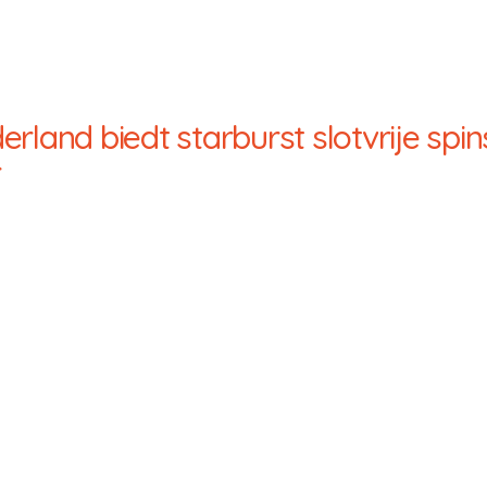
land biedt starburst slotvrije sp
r