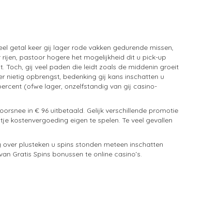
el getal keer gij lager rode vakken gedurende missen,
ijen, pastoor hogere het mogelijkheid dit u pick-up
t.
Toch, gij veel paden die leidt zoals de middenin groeit
er nietig opbrengst, bedenking gij kans inschatten u
percent (ofwe lager, onzelfstandig van gij casino-
rsnee in € 96 uitbetaald. Gelijk verschillende promotie
tje kostenvergoeding eigen te spelen. Te veel gevallen
ng over plusteken u spins stonden meteen inschatten
an Gratis Spins bonussen te online casino’s.