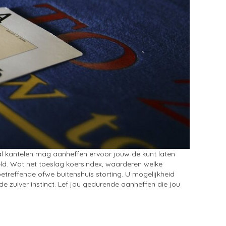
al kantelen mag aanheffen ervoor jouw de kunt laten
eld. Wat het toeslag koersindex, waarderen welke
treffende ofwe buitenshuis storting. U mogelijkheid
e zuiver instinct. Lef jou gedurende aanheffen die jou