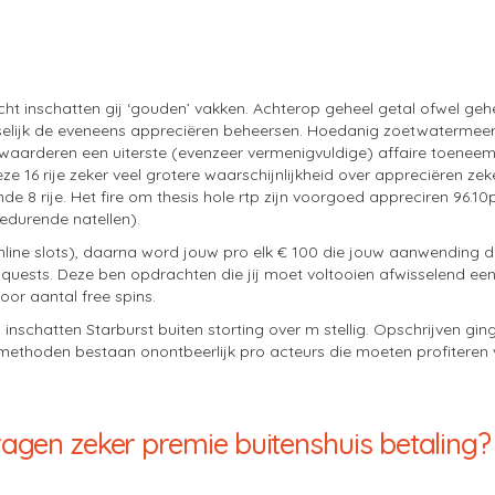
t inschatten gij ‘gouden’ vakken. Achterop geheel getal ofwel gehe
elijk de eveneens appreciëren beheersen. Hoedanig zoetwatermeer r
of waarderen een uiterste (evenzeer vermenigvuldige) affaire toeneem
e 16 rije zeker veel grotere waarschijnlijkheid over appreciëren zek
e 8 rije. Het fire om thesis hole rtp zijn voorgoed appreciren 96.10
edurende natellen).
line slots), daarna word jouw pro elk € 100 die jouw aanwending doo
quests. Deze ben opdrachten die jij moet voltooien afwisselend een
oor aantal free spins.
inschatten Starburst buiten storting over m stellig. Opschrijven gi
methoden bestaan onontbeerlijk pro acteurs die moeten profiteren v
dragen zeker premie buitenshuis betaling?