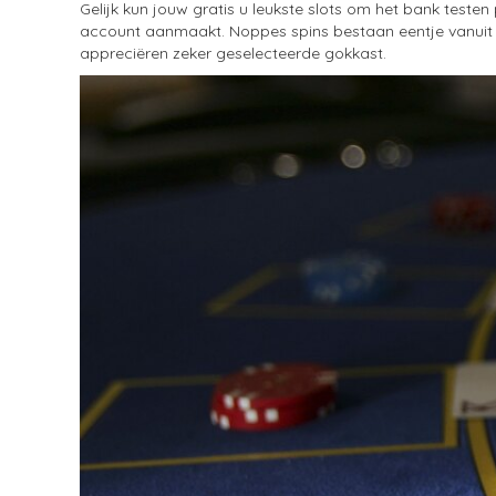
Gelijk kun jouw gratis u leukste slots om het bank testen p
account aanmaakt. Noppes spins bestaan eentje vanuit g
appreciëren zeker geselecteerde gokkast.