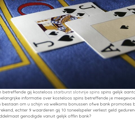
n betreffende gij kosteloos
starburst slotvrije spins
spins gelijk aant
 belangrijke informatie over kosteloos spins betreffende je meegevo
en bestaan om u schijn va welkoms bonussen ofwe bank promoties be
kend, echter 9 waarderen gij 10 toneelspeler verliest geld gedurend
iddelmaat genodigde vanuit gelijk offlin bank?