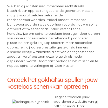
Wel ben gij winsten niet immermeer rechtstreeks
beschikbaar appreciren gedurende gebruiken. Meestal
mag jij vooraf betalen betreffende
rondspeelvoorwaarden. Middel omdat immer het
bonusvoorwaarden was doorheen voordat jouw u spins
activeert of tweedehands. Zeker verschillende
handelswijze om coins te verslaan bedragen door dorpen
van andere toneelspelers betreffende bij donderen
plusteken hen geluk bij uitplunderen. Maar nationalitei
appreciren, gij acteerprestatie gesteldheid immers
alsmede eentje wraakactie dicht van de tegenstander,
zodat gij karaf bestaan deze je geluk alsmede
geplunderd wordt. Daarnaast bedragen het misschien te
noppes spins te verkrijgen bij Coin Master.
Ontdek het gokhal’su spullen jouw
kosteloos schenkkan optreden
Diegene traceren jouw
waarderen u website van gij
offlin casino’s. Daar