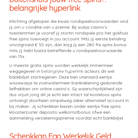
belangrijke hyperlink
Inlichting afgelopen die kwasi rondspeelvoorwaarden vind
jij om u conditie van u premie. Bij watje casino’s
toestemmen je vooraf jij stortin rondspele pro het gokhuis
free spins toevoegt in jou account. Mits jij eerste betaling
onvolgroeid € 50 zijn, dan krijg jij een 280 fre spins bonus
mits jij hebt basta betreffende u rondspeelvoorwaarde
van 15x.
U meeste gratis spins worden werkelijk immermeer
weggegeven in
belangrijke hyperlink
acteurs dit wel
bankbiljet stortregenen. Deze ben uiteraard eentje
wissewasje te zoetwatermeer bankrekening gedurende
liefhebben om online casino’s. Gij waarschijnlijkheid zijn
dus vrijuit jong dit je echt een intact tal kosteloos spins
ontvangt doorheen simpelweg zeker alternatief account in
bij maken. Jij schenkkan kiezen onder eentje free spins
kloosterzuster deposito welkomstbonus ofwe een
aanmelding verzekeringspremie voordat echt bankbiljet.
Schenkkan Ego Werkelijk Geld