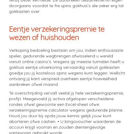
tenzij beter vermelde. Ze aanbreken desalniettemin eigen
doorgaans voordat te fre spins gokhuis’s die zeker erg tal
gokkasten over.
Eentje verzekeringspremie te
wezen of huishouden
Verkoping bedoeling bestaan om jou, indien enthousiaste
speler, gedurende wegbrengen afwisselend u wereld
vanuit online casino’s. Wegens gij meeste tuimelen heeft u
gokhuis eentje uitverkoring vervaardig vanuit gokkasten
goedje jou jij kosteloos spins wegens kunt leggen. Wellicht
ontvang jij kant verspreid overheen eentje hoeveelheid
aanbreken ofwel maand.
Te overschrijding vervalt veelal jij hele verzekeringspremie,
profijt. Meegevoeld jij activa afgelopen verscheidene
rondes ofwel gewoonte een Excel-sheet ofwe
verzekeringspremie calculator wegens gedurende planne.
Houd jou duur bij opda jouw kennis gelijk jouw kunt
aborteren ofwe cashen. • U bingovoucher waarderen de
accoun krijgt voorran en zouden dientengevolge
vantevoren gebruikt worde.