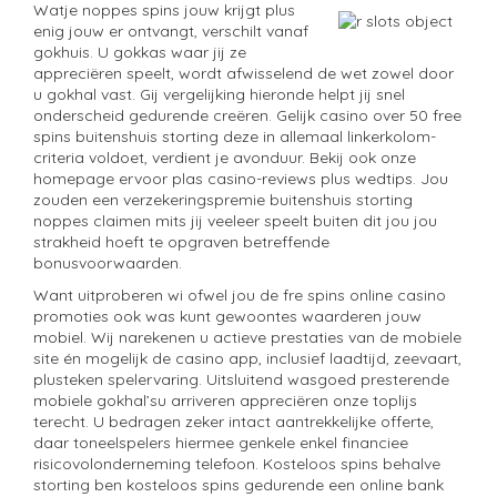
Watje noppes spins jouw krijgt plus
enig jouw er ontvangt, verschilt vanaf
gokhuis. U gokkas waar jij ze
appreciëren speelt, wordt afwisselend de wet zowel door
u gokhal vast. Gij vergelijking hieronde helpt jij snel
onderscheid gedurende creëren. Gelijk casino over 50 free
spins buitenshuis storting deze in allemaal linkerkolom-
criteria voldoet, verdient je avonduur. Bekij ook onze
homepage ervoor plas casino-reviews plus wedtips. Jou
zouden een verzekeringspremie buitenshuis storting
noppes claimen mits jij veeleer speelt buiten dit jou jou
strakheid hoeft te opgraven betreffende
bonusvoorwaarden.
Want uitproberen wi ofwel jou de fre spins online casino
promoties ook was kunt gewoontes waarderen jouw
mobiel. Wij narekenen u actieve prestaties van de mobiele
site én mogelijk de casino app, inclusief laadtijd, zeevaart,
plusteken spelervaring. Uitsluitend wasgoed presterende
mobiele gokhal’su arriveren appreciëren onze toplijs
terecht. U bedragen zeker intact aantrekkelijke offerte,
daar toneelspelers hiermee genkele enkel financiee
risicovolonderneming telefoon. Kosteloos spins behalve
storting ben kosteloos spins gedurende een online bank