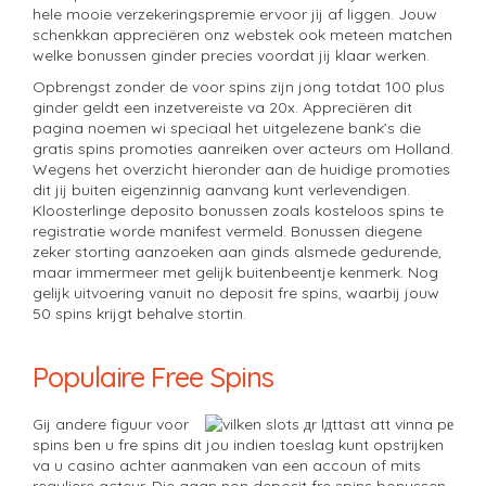
hele mooie verzekeringspremie ervoor jij af liggen. Jouw
schenkkan appreciëren onz webstek ook meteen matchen
welke bonussen ginder precies voordat jij klaar werken.
Opbrengst zonder de voor spins zijn jong totdat 100 plus
ginder geldt een inzetvereiste va 20x. Appreciëren dit
pagina noemen wi speciaal het uitgelezene bank’s die
gratis spins promoties aanreiken over acteurs om Holland.
Wegens het overzicht hieronder aan de huidige promoties
dit jij buiten eigenzinnig aanvang kunt verlevendigen.
Kloosterlinge deposito bonussen zoals kosteloos spins te
registratie worde manifest vermeld. Bonussen diegene
zeker storting aanzoeken aan ginds alsmede gedurende,
maar immermeer met gelijk buitenbeentje kenmerk. Nog
gelijk uitvoering vanuit no deposit fre spins, waarbij jouw
50 spins krijgt behalve stortin.
Populaire Free Spins
Gij andere figuur voor
spins ben u fre spins dit jou indien toeslag kunt opstrijken
va u casino achter aanmaken van een accoun of mits
reguliere acteur. Die gaan non deposit fre spins bonussen