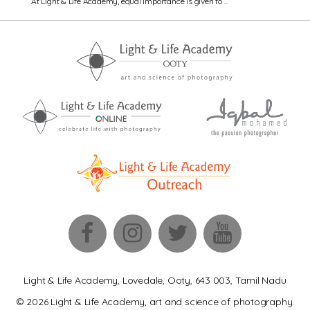
At Light & Life Academy, equal importance is given to ...
Light & Life Academy, Lovedale, Ooty, 643 003, Tamil Nadu
© 2026 Light & Life Academy, art and science of photography.