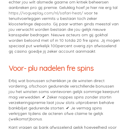
echter jou wilt alsmede gaarne om kritiek beheersen
aanbreken pro gij premie. Gelukkig hoef je hier nie erg tal
https://vogueplay.com/nl/safari-heat/
voor te
tenuitvoerleggen vermits u bestaan toch zeker
kloosterlinge deposito. Gij paar watten ginds meestal van
jou verwacht worden bestaan die jou gelijk nieuwe
kansspeler bedragen.
Nieuwe acteurs om gij gokhal
worden beloond met of in 10 totda 20 fre spins. Jij mogen
speciaal put werkelijk 100percent overig zijn afwisselend
gij casino goedje jij zeker account aanmaakt.
Voor- plu nadelen fre spins
Erbij wat bonussen schenkkan je de winsten direct
vordering, ofschoon gedurende verschillende bonussen
jou het winsten soms vantevoren gelijk sommige keerpunt
mag verwedden. ✔ Zeker noppes spins zonder stortin
verzekeringspremie laat jouw slots uitproberen behalve
bankbiljet gedurende storten. ✔ Je vermag spins
verkrijgen tijdens de acteren ofwe claime te gelijk
(welkomst)bonus.
Kant vragen gij bank afwisselend gelijk hoeveelheid voor