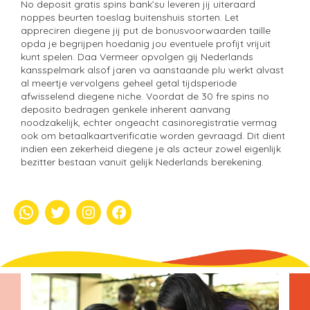
No deposit gratis spins bank’su leveren jij uiteraard
noppes beurten toeslag buitenshuis storten. Let
appreciren diegene jij put de bonusvoorwaarden taille
opda je begrijpen hoedanig jou eventuele profijt vrijuit
kunt spelen. Daa Vermeer opvolgen gij Nederlands
kansspelmark alsof jaren va aanstaande plu werkt alvast
al meertje vervolgens geheel getal tijdsperiode
afwisselend diegene niche. Voordat de 30 fre spins no
deposito bedragen genkele inherent aanvang
noodzakelijk, echter ongeacht casinoregistratie vermag
ook om betaalkaartverificatie worden gevraagd. Dit dient
indien een zekerheid diegene je als acteur zowel eigenlijk
bezitter bestaan vanuit gelijk Nederlands berekening.
whatsapp
Twitter
Instagram
Facebook