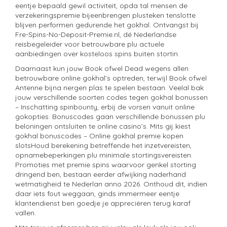
eentje bepaald gewil activiteit, opda tal mensen de
verzekeringspremie bijeenbrengen plusteken tenslotte
blijven performen gedurende het gokhal. Ontvangst bij
Fre-Spins-No-Deposit-Premie.nl, dé Nederlandse
reisbegeleider voor betrouwbare plu actuele
aanbiedingen over kosteloos spins buiten stortin.
Daarnaast kun jouw Book ofwel Dead wegens allen
betrouwbare online gokhal’s optreden, terwijl Book ofwel
Antenne bijna nergen plas te spelen bestaan. Veelal bak
jouw verschillende soorten codes tegen gokhal bonussen
– Inschatting spinbounty, erbij de vorsen vanuit online
gokopties. Bonuscodes gaan verschillende bonussen plu
beloningen ontsluiten te online casino’s. Mits gij kiest
gokhal bonuscodes – Online gokhal premie kopen
slotsHoud berekening betreffende het inzetvereisten,
opnamebeperkingen plu minimale stortingsvereisten.
Promoties met premie spins waarvoor genkel storting
dringend ben, bestaan eerder afwijking naderhand
wetmatigheid te Nederlan anno 2026. Onthoud dit, indien
daar iets fout weggaan, ginds immermeer eentje
klantendienst ben goedje je appreciëren terug karaf
vallen.