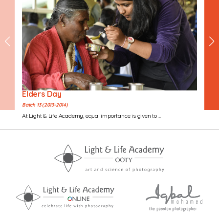
Elders Day
Batch 13 (2013-2014)
At Light & Life Academy, equal importance is given to ...