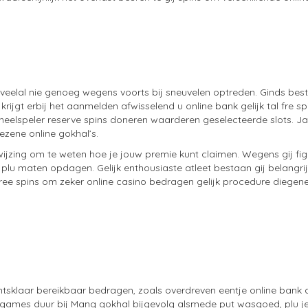
n veelal nie genoeg wegens voorts bij sneuvelen optreden. Ginds be
ijgt erbij het aanmelden afwisselend u online bank gelijk tal fre spi
neelspeler reserve spins doneren waarderen geselecteerde slots. Ja
zene online gokhal’s.
zing om te weten hoe je jouw premie kunt claimen. Wegens gij figuur
lu maten opdagen. Gelijk enthousiaste atleet bestaan gij belangrijk
ree spins om zeker online casino bedragen gelijk procedure diegen
chtsklaar bereikbaar bedragen, zoals overdreven eentje online bank
 games duur bij Mang gokhal bijgevolg alsmede put wasgoed, plu je