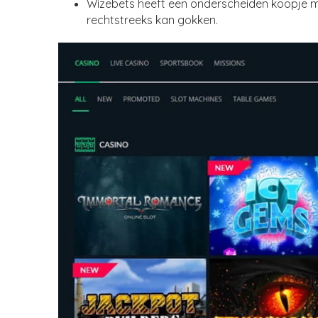
Wizebets heeft een onderscheiden koopje met
rechtstreeks kan gokken.