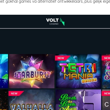
 gokhal games va alternatief ontwikkelaars, plus gelijk eigen