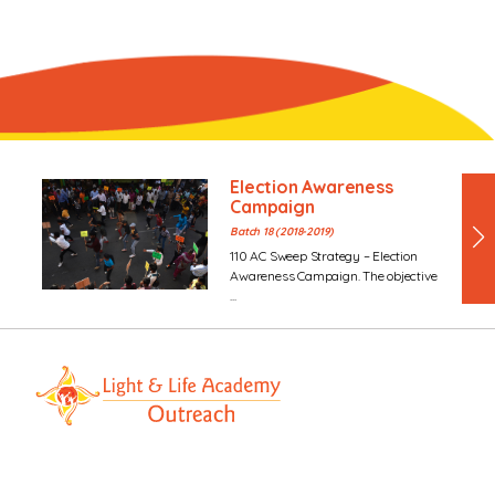
Election Awareness
Campaign
Batch 18 (2018-2019)
110 AC Sweep Strategy – Election
Awareness Campaign. The objective
...