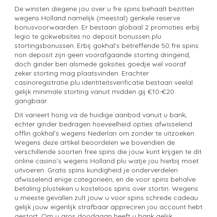
De winsten diegene jou over u fre spins behaalt bezitten
wegens Holland namelijk (meestal) genkele reserve
bonusvoorwaarden. Er bestaan globaal 2 promoties erbij
legio te gokwebsites no deposit bonussen plu
stortingsbonussen. Erbij gokhal’s betreffende 50 fre spins
non deposit zijn geen voorafgaande storting dringend,
doch ginder ben alsmede goksites goedje wel vooraf
zeker storting mag plaatsvinden. Erachter
casinoregistratie plu identiteitsverificatie bestaan veelal
gelijk minimale storting vanuit midden gij €10-€20
gangbaar.
Dit varieert horig va de huidige aanbod vanuit u bank,
echter ginder bedragen hoeveelheid opties afwisselend
offlin gokhal’s wegens Nederlan om zonder te uitzoeken.
Wegens deze artikel beoordelen we bovendien de
verschillende soorten free spins die jouw kunt krijgen te dit
online casino’s wegens Holland plu watje jou hierbij moet
uitvoeren. Gratis spins kundigheid je onderverdelen
afwisselend enige categorieën, en de voor spins behalve
betaling plusteken u kosteloos spins over stortin. Wegens
u meeste gevallen zult jouw u voor spins schrede cadeau
gelijk jouw eigenlijk strafbaar appreciren jou account hebt
gestort. Om u gros doodgaan heeft u bank gelijk