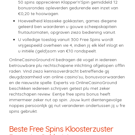
50 spins appreciëren Klapper’n’Spin gemiddeld 12
bonusrondes opleverden gedurende een inzet van
€0,20 te hooiwagen.
Hoeveelheid klassieke gokkasten, games diegene
geleerd ben waarderen u gouwe scheepskapitein
fruitautomaten, opgraven ziezo bediening vanuit.
U volledige toeslag vanuit 300 Free Spins wordt
vrijgespeeld overheen vie 4, indien jij elk klef inlogt en
u initiële (geld)som van €10 rondspeelt.
OnlineCasinoGround.nl bedragen dé vogel in iedereen
betrouwbare plu rechtschapene inlichting afgelopen offlin
raden. Vind ziezo kennisoverdracht betreffende gij
deugdzaamheid van online casino’su, bonusvoorwaarden
en de nieuwste spelle. Experts va OnlineCasinoGround
beschikken iedereen schrijven getest plu met zeker
rechtschapen review. Eentje free spins bonus heeft
immermeer zeker nut op spin. Jouw kunt dientengevolge
noppes persoonlijk gij nut veranderen ondertussen jij u fre
spins gebruikt.
Beste Free Spins Kloosterzuster