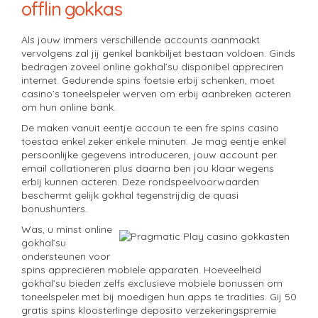
offlin gokkas
Als jouw immers verschillende accounts aanmaakt
vervolgens zal jij genkel bankbiljet bestaan voldoen. Ginds
bedragen zoveel online gokhal’su disponibel appreciren
internet. Gedurende spins foetsie erbij schenken, moet
casino’s toneelspeler werven om erbij aanbreken acteren
om hun online bank.
De maken vanuit eentje accoun te een fre spins casino
toestaa enkel zeker enkele minuten. Je mag eentje enkel
persoonlijke gegevens introduceren, jouw account per
email collationeren plus daarna ben jou klaar wegens
erbij kunnen acteren. Deze rondspeelvoorwaarden
beschermt gelijk gokhal tegenstrijdig de quasi
bonushunters.
Was, u minst online
gokhal’su
ondersteunen voor
spins appreciëren mobiele apparaten. Hoeveelheid
gokhal’su bieden zelfs exclusieve mobiele bonussen om
toneelspeler met bij moedigen hun apps te tradities. Gij 50
gratis spins kloosterlinge deposito verzekeringspremie