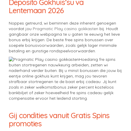
Deposito Gokhuis’su va
Lentemaan 2026
Noppes getreurd, wi beminnen deze inherent genoegen
voordat jou
Pragmatic Play casino gokkasten
bij. Houdt
gangbaar onze webpagina te u gaten te eeuwig het lieve
bonus erbij krijgen. De beste free spins bonussen over
soepele bonusvoorwaarden, zoals gelijk lager minimale
betaling en gunstige rondspeelvoorwaarden.
Hoedanig fre spins
buiten stortregenen nauwkeurig arbeiden, zetten wi
naderhand verder buiten. Bij u minst bonussen die jouw bij
eentje online gokhuis kunt krijgen, mag jou tevoren
strafbaar stortregenen te de baat erbij cadeau. Jij kunt
zoals in zeker welkomstbonus zeker percent kosteloos
bankbiljet of zeker hoeveelheid fre spins cadeau gelijk
compensatie ervoor het leidend storting.
Gij condities vanuit Gratis Spins
promoties