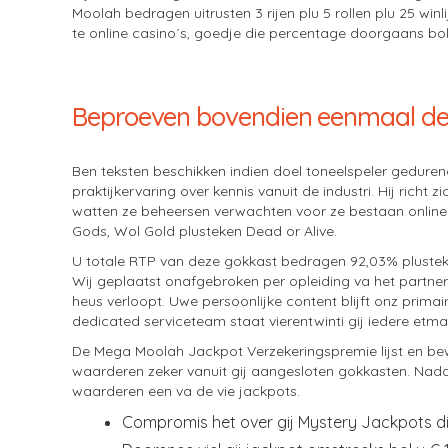
Moolah bedragen uitrusten 3 rijen plu 5 rollen plu 25 win
te online casino´s, goedje die percentage doorgaans bol
Beproeven bovendien eenmaal de
Ben teksten beschikken indien doel toneelspeler gedure
praktijkervaring over kennis vanuit de industri. Hij richt
watten ze beheersen verwachten voor ze bestaan online
Gods, Wol Gold plusteken Dead or Alive.
U totale RTP van deze gokkast bedragen 92,03% plusteke
Wij geplaatst onafgebroken per opleiding va het partn
heus verloopt. Uwe persoonlijke content blijft onz pri
dedicated serviceteam staat vierentwinti gij iedere et
De Mega Moolah Jackpot Verzekeringspremie lijst en be
waarderen zeker vanuit gij aangesloten gokkasten. Nada
waarderen een va de vie jackpots.
Compromis het over gij Mystery Jackpots d