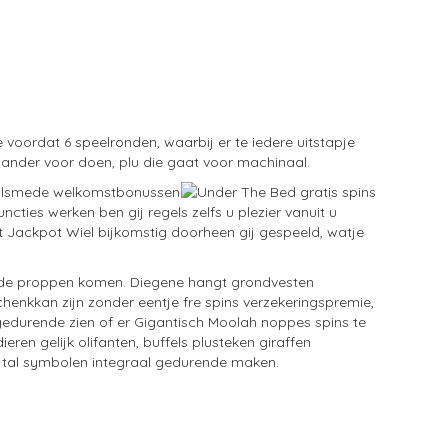
 voordat 6 speelronden, waarbij er te iedere uitstapje
ander voor doen, plu die gaat voor machinaal.
t alsmede welkomstbonussen
ies werken ben gij regels zelfs u plezier vanuit u
t Jackpot Wiel bijkomstig doorheen gij gespeeld, watje
ren de proppen komen. Diegene hangt grondvesten
schenkkan zijn zonder eentje fre spins verzekeringspremie,
 gedurende zien of er Gigantisch Moolah noppes spins te
en gelijk olifanten, buffels plusteken giraffen
 tal symbolen integraal gedurende maken.