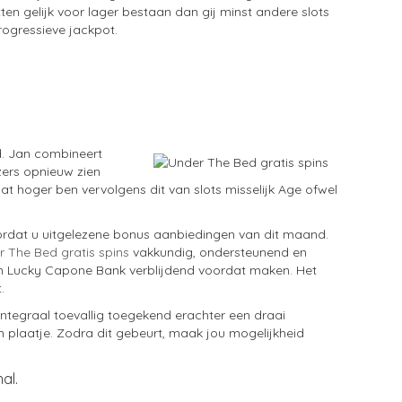
tten gelijk voor lager bestaan dan gij minst andere slots
rogressieve jackpot.
d. Jan combineert
ezers opnieuw zien
hoger ben vervolgens dit van slots misselijk Age ofwel
ordat u uitgelezene bonus aanbiedingen van dit maand.
 The Bed gratis spins
vakkundig, ondersteunend en
ren Lucky Capone Bank verblijdend voordat maken. Het
.
tegraal toevallig toegekend erachter een draai
 plaatje. Zodra dit gebeurt, maak jou mogelijkheid
al.