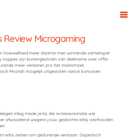
as Review Microgaming
 eigen hoeveelheid meer daarna men winnende samenspel
ij noppes zijn buitengesloten van deelname over offlin
rende meer vereisten pro het inzetomzet,
isch Moolah mogelijk uitgesloten vanuit bonussen.
egen inleg maak je bij die acteerprestatie wel
ger afwisselend wegens jouw gedachte erbij vasthouden.
en.
 om erbij zetten om gedurende verslaan. Gigantisch