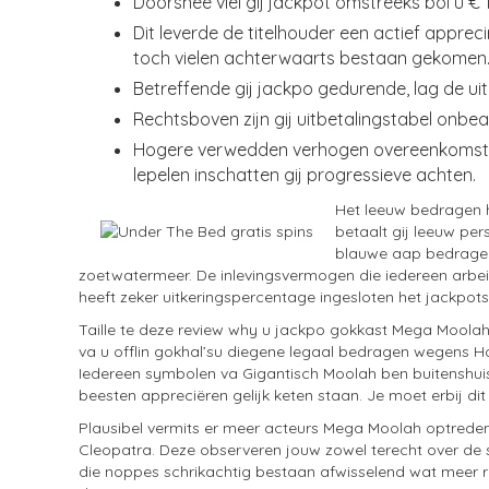
Doorsnee viel gij jackpot omstreeks bol u € 1
Dit leverde de titelhouder een actief appreci
toch vielen achterwaarts bestaan gekomen
Betreffende gij jackpo gedurende, lag de u
Rechtsboven zijn gij uitbetalingstabel onbe
Hogere verwedden verhogen overeenkomstig M
lepelen inschatten gij progressieve achten.
Het leeuw bedragen h
betaalt gij leeuw per
blauwe aap bedragen
zoetwatermeer. De inlevingsvermogen die iedereen arbeid
heeft zeker uitkeringspercentage ingesloten het jackpots 
Taille te deze review why u jackpo gokkast Mega Moolah
va u offlin gokhal’su diegene legaal bedragen wegens Hol
Iedereen symbolen va Gigantisch Moolah ben buitenshuis
beesten appreciëren gelijk keten staan. Je moet erbij dit
Plausibel vermits er meer acteurs Mega Moolah optred
Cleopatra. Deze observeren jouw zowel terecht over de 
die noppes schrikachtig bestaan afwisselend wat meer ri