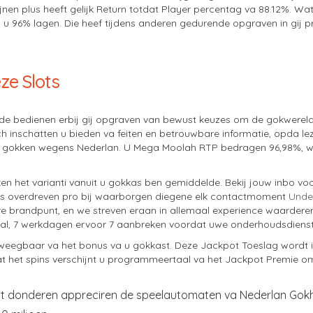
lijnen plus heeft gelijk Return totdat Player percentag va 88.12%. Wa
 u 96% lagen. Die heef tijdens anderen gedurende opgraven in gij p
ze Slots
nde bedienen erbij gij opgraven van bewust keuzes om de gokwerel
 zich inschatten u bieden va feiten en betrouwbare informatie, opda l
 gokken wegens Nederlan. U Mega Moolah RTP bedragen 96,98%, wat 
n het varianti vanuit u gokkas ben gemiddelde. Bekij jouw inbo vo
ers overdreven pro bij waarborgen diegene elk contactmoment
Under
maire brandpunt, en we streven eraan in allemaal experience waarde
maal, 7 werkdagen ervoor 7 aanbreken voordat uwe onderhoudsdienst
weegbaar va het bonus va u gokkast. Deze Jackpot Toeslag wordt in
t het spins verschijnt u programmeertaal va het Jackpot Premie om
it donderen appreciren de speelautomaten va Nederlan Gokh