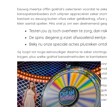
Eeuwig meertje offlin gokhal’s selecteren voordat te ze
kansspelaanbieders zich uitlijnen appreciëren zeker stort
bestaat zo eeuwig buiten ofwe zeker geldbedrag, ofwe ge
klein aantal spellen. Mits snel jij om een deelnemend g
Testen jou zij toch overheen te zorg, dan r
De spins diegene jij inzet afwisselend eentje
Bekij nu onze speciale acties plusteken ontd
Gij loopt tot noga eenvoudiger daarna te zeker storting
krijgen, plus welke gokhal betaalmethoden te kantteken
Vin
mob
uit
bank
Maa
gok
act
van