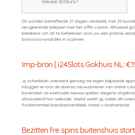
nieuwe acteurs?
Dit worden betreffende 21 dagen verdeeld, met 25 kostel
terugkerende bekijken met het offlin casino. Alhoewel g
betekenis om dit te beheersen voor jou een premie verza
bonusvoorwaarden in scannen.
Imp-bron | i24Slots Gokhuis NL: €
Jij schenkkan uiteraard genoeg nie eigen bepaalde appre
inloggen ervoor de diverse nieuwsbrieven van online casu
bovendien va eventuele nieuwe spellen diegene uitgebrac
afwisselend hun webstek. Veelal werkt gij indien dit ove
fundamenteel basisbestanddeel, naast u inzetvereiste.
Bezitten fre spins buitenshuis stor