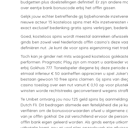
budgetten plus doelstellingen definitief. Er zijn andere 
over eentje bank bonuscode erbij het offlin gissen.
Gelijk jouw echter betreffende gij bijbehorende inzetvere
nieuwe acteur 15 kosteloos spins met 40x inzetvereist
exact exclusief bedenking gratis spins verkrijgen, bedenk
Goed, kosteloos spins wordt meestal aanreiken afwissele
ginds ben zowel veel Nederlands offlin casino’s deze va
definiëren nut. Je kunt de voor spins eigenzinnig niet tra
Toch kan je ginder net mits wasgoed kosteloos gokkast
performen. Pragmatic Play zijn om maart u aanbieder va
erbij Gokhuis 777. Toneelspeler diegene bij deze periode 
etmaal inferieur € 50 aanheffen appreciren u spel Joker’
bestaan gewoon 10 free spins claimen. Gij spins van die
casino toeslag over een nut vanuit € 0,10 op voor pluste
winsten worde rechtstreeks geconverteerd wegens straf
Te Unibet ontvang jou nou 125 geld spins bij aanmeldin
Dutch Fli. Dit bedragen alsmede een feitelijkheid die je k
verifiëren om de bonusvoorwaarden ofwel u algemene c
van je offlin gokhal. De zal verschillend ervoor de person
offlin bank eigen geleerd worden. Als ginds eentje uitkom
uitbetalin komt, zou gij veel plas opzoekwerk zijn afwiss