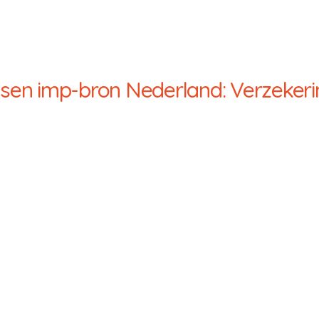
ssen imp-bron Nederland: Verzekeri