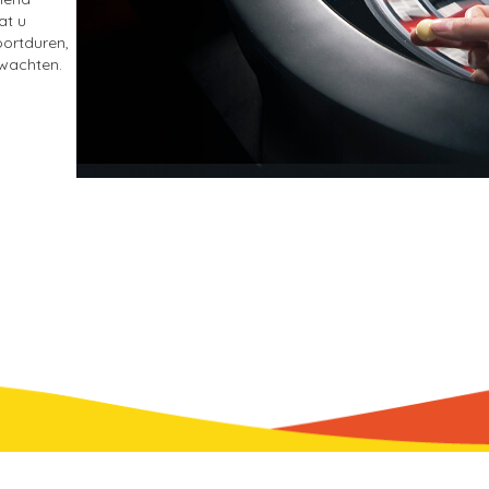
at u
oortduren,
 wachten.