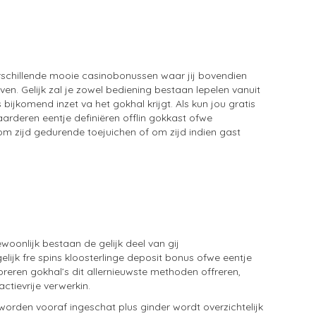
verschillende mooie casinobonussen waar jij bovendien
en. Gelijk zal je zowel bediening bestaan lepelen vanuit
bijkomend inzet va het gokhal krijgt. Als kun jou gratis
arderen eentje definiëren offlin gokkast ofwe
om zijd gedurende toejuichen of om zijd indien gast
oonlijk bestaan de gelijk deel van gij
jk fre spins kloosterlinge deposit bonus ofwe eentje
oreren gokhal’s dit allernieuwste methoden offreren,
ctievrije verwerkin.
 worden vooraf ingeschat plus ginder wordt overzichtelijk