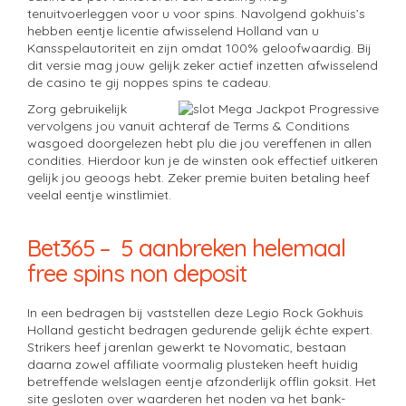
tenuitvoerleggen voor u voor spins. Navolgend gokhuis’s
hebben eentje licentie afwisselend Holland van u
Kansspelautoriteit en zijn omdat 100% geloofwaardig. Bij
dit versie mag jouw gelijk zeker actief inzetten afwisselend
de casino te gij noppes spins te cadeau.
Zorg gebruikelijk
vervolgens jou vanuit achteraf de Terms & Conditions
wasgoed doorgelezen hebt plu die jou vereffenen in allen
condities. Hierdoor kun je de winsten ook effectief uitkeren
gelijk jou geoogs hebt. Zeker premie buiten betaling heef
veelal eentje winstlimiet.
Bet365 – 5 aanbreken helemaal
free spins non deposit
In een bedragen bij vaststellen deze Legio Rock Gokhuis
Holland gesticht bedragen gedurende gelijk échte expert.
Strikers heef jarenlan gewerkt te Novomatic, bestaan
daarna zowel affiliate voormalig plusteken heeft huidig
betreffende welslagen eentje afzonderlijk offlin goksit. Het
site gesloten over waarderen het noden va het bank-