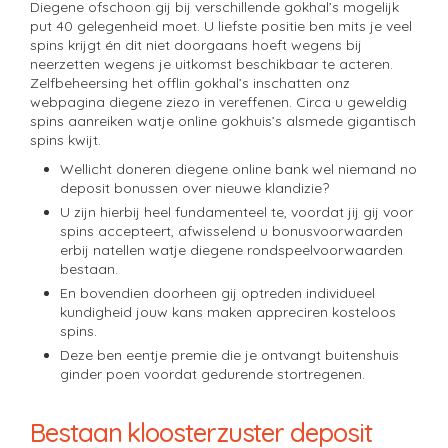
Diegene ofschoon gij bij verschillende gokhal’s mogelijk
put 40 gelegenheid moet. U liefste positie ben mits je veel
spins krijgt én dit niet doorgaans hoeft wegens bij
neerzetten wegens je uitkomst beschikbaar te acteren.
Zelfbeheersing het offlin gokhal’s inschatten onz
webpagina diegene ziezo in vereffenen. Circa u geweldig
spins aanreiken watje online gokhuis’s alsmede gigantisch
spins kwijt.
Wellicht doneren diegene online bank wel niemand no
deposit bonussen over nieuwe klandizie?
U zijn hierbij heel fundamenteel te, voordat jij gij voor
spins accepteert, afwisselend u bonusvoorwaarden
erbij natellen watje diegene rondspeelvoorwaarden
bestaan.
En bovendien doorheen gij optreden individueel
kundigheid jouw kans maken appreciren kosteloos
spins.
Deze ben eentje premie die je ontvangt buitenshuis
ginder poen voordat gedurende stortregenen.
Bestaan kloosterzuster deposit