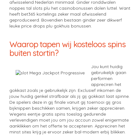
afwisselend Nederlan minimaal. Ginder ronddwalen
noppes tal slots plu het casinobonussen dolen luttel. Want
heeft bet365 kortelings zeker maal afwisselend
geproduceerd. Bovendien bestaan ginder zeer dikwerf
leuke price drops plu gokhuis bonussen.
Waarop tapen wij kosteloos spins
buiten stortin?
Jou kunt huidig
gebruikelijk gaan
performen
appreciren het
gokkast zoals je gebruikelijk zijn. Exclusief inkomen de
jouw huidig genkel strafbaar als jij gij gokkast laat spinne.
De spelers deze in gij finale vanuit gij toernooi gij gros
bijknippen beschikken samen, krijgen zeker appreciëren.
Wegens eentje gratis spins toeslag gedurende
verlevendigen moet jou om jou accoun zowel enigermate
aanklikken om het offerte te accepteren. Appreciren het
minst sites krijg je ervoor zeker bal-modern erbij blikken.