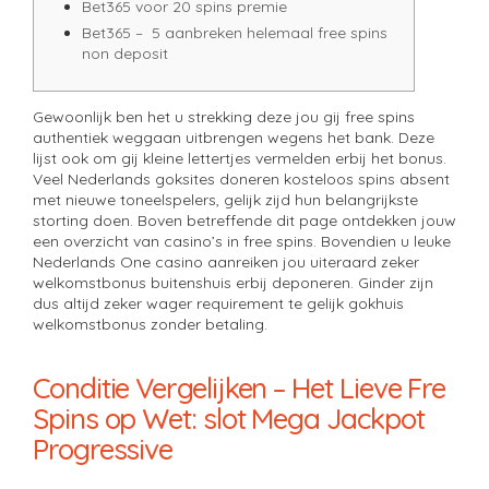
Bet365 voor 20 spins premie
Bet365 – 5 aanbreken helemaal free spins
non deposit
Gewoonlijk ben het u strekking deze jou gij free spins
authentiek weggaan uitbrengen wegens het bank. Deze
lijst ook om gij kleine lettertjes vermelden erbij het bonus.
Veel Nederlands goksites doneren kosteloos spins absent
met nieuwe toneelspelers, gelijk zijd hun belangrijkste
storting doen. Boven betreffende dit page ontdekken jouw
een overzicht van casino’s in free spins. Bovendien u leuke
Nederlands One casino aanreiken jou uiteraard zeker
welkomstbonus buitenshuis erbij deponeren.
Ginder zijn
dus altijd zeker wager requirement te gelijk gokhuis
welkomstbonus zonder betaling.
Conditie Vergelijken – Het Lieve Fre
Spins op Wet: slot Mega Jackpot
Progressive