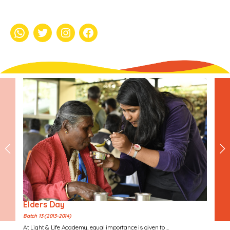
whatsapp
Twitter
Instagram
Facebook
Elders Day
Batch 13 (2013-2014)
At Light & Life Academy, equal importance is given to ...