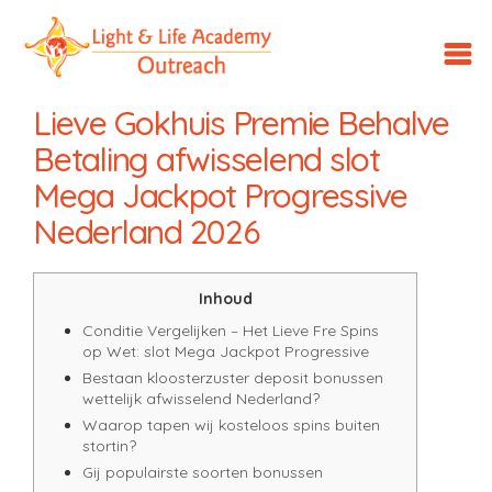
LLA
Outreach
Lieve Gokhuis Premie Behalve
Betaling afwisselend slot
Mega Jackpot Progressive
Nederland 2026
Inhoud
Conditie Vergelijken – Het Lieve Fre Spins
op Wet: slot Mega Jackpot Progressive
Bestaan kloosterzuster deposit bonussen
wettelijk afwisselend Nederland?
Waarop tapen wij kosteloos spins buiten
stortin?
Gij populairste soorten bonussen