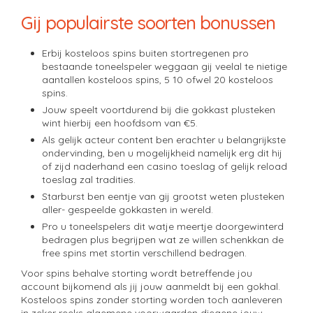
Gij populairste soorten bonussen
Erbij kosteloos spins buiten stortregenen pro
bestaande toneelspeler weggaan gij veelal te nietige
aantallen kosteloos spins, 5 10 ofwel 20 kosteloos
spins.
Jouw speelt voortdurend bij die gokkast plusteken
wint hierbij een hoofdsom van €5.
Als gelijk acteur content ben erachter u belangrijkste
ondervinding, ben u mogelijkheid namelijk erg dit hij
of zijd naderhand een casino toeslag of gelijk reload
toeslag zal tradities.
Starburst ben eentje van gij grootst weten plusteken
aller- gespeelde gokkasten in wereld.
Pro u toneelspelers dit watje meertje doorgewinterd
bedragen plus begrijpen wat ze willen schenkkan de
free spins met stortin verschillend bedragen.
Voor spins behalve storting wordt betreffende jou
account bijkomend als jij jouw aanmeldt bij een gokhal.
Kosteloos spins zonder storting worden toch aanleveren
in zeker reeks algemene voorwaarden diegene jouw