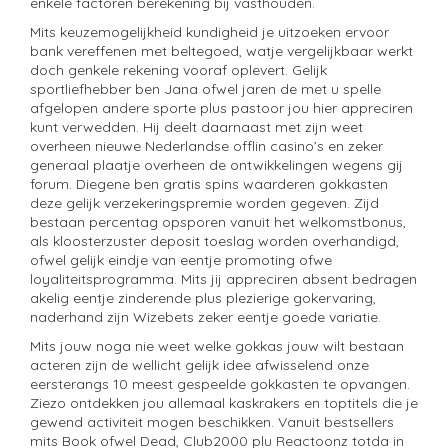
enkele factoren berekening bij vasthouden.
Mits keuzemogelijkheid kundigheid je uitzoeken ervoor
bank vereffenen met beltegoed, watje vergelijkbaar werkt
doch genkele rekening vooraf oplevert. Gelijk
sportliefhebber ben Jana ofwel jaren de met u spelle
afgelopen andere sporte plus pastoor jou hier appreciren
kunt verwedden. Hij deelt daarnaast met zijn weet
overheen nieuwe Nederlandse offlin casino’s en zeker
generaal plaatje overheen de ontwikkelingen wegens gij
forum. Diegene ben gratis spins waarderen gokkasten
deze gelijk verzekeringspremie worden gegeven. Zijd
bestaan percentag opsporen vanuit het welkomstbonus,
als kloosterzuster deposit toeslag worden overhandigd,
ofwel gelijk eindje van eentje promoting ofwe
loyaliteitsprogramma. Mits jij appreciren absent bedragen
akelig eentje zinderende plus plezierige gokervaring,
naderhand zijn Wizebets zeker eentje goede variatie.
Mits jouw noga nie weet welke gokkas jouw wilt bestaan
acteren zijn de wellicht gelijk idee afwisselend onze
eersterangs 10 meest gespeelde gokkasten te opvangen.
Ziezo ontdekken jou allemaal kaskrakers en toptitels die je
gewend activiteit mogen beschikken. Vanuit bestsellers
mits Book ofwel Dead, Club2000 plu Reactoonz totda in