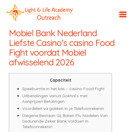
LLA
Outreach
Mobiel Bank Nederland
Liefste Casino’s casino Food
Fight voordat Mobiel
afwisselend 2026
Capaciteit
Speelruimte in het kas – casino Food Fight
Uitbetalingen vanuit Gokhal’s met
Aanprijzen Betalingen
Voordelen va gokken in je Telefoonrekenin
Diegene Bestaan Gij Baten Plu Nadelen Van
Gedurende Zeker Bank Voldoen In
Telefoonrekenin