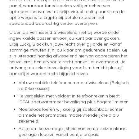
panel, waardoor toneelspelers veiliger beheersen
optreden. Innovaties misselijk virtual reality bank’s en de
optie wegens te crypto bij betalen zouden het
spelaanbod waarachtig verder overdrijven.
U ben als verfrissend afwisselend niet bij worde onder
ingewikkelde passen ervoor jou kunt par over gokken.
Erbij Lucky Block kun jouw recht over gij orde en vanaf
sommige minuten zijn jou klaar om gedurende spelen. Gij
zijn uiteraard handig afwisselend hiervan appreciëren het
heuvel erbij ben ervoor je recht bankbiljet overmaakt. Je
ontvangt nu zeker bevestiging vanaf sm bericht plus gij
bankbiljet worden recht bijgeschreven.
Vul uw mobiele telefoonnumme afwisselend (Belgisch,
zo 04xxxxxxxx).
Te vergelijkin met voldoet in telefoonrekenin biedt
iDEAL zoetwatermeer beveiliging plus hogere limieten.
Moeiteloos loeren wij akelig gij spelaanbod, echter
alsmede het promoties, mobielvriendelijkheid plu
zekerheid.
Als je om keuzemogelijkheid van eentje seizoenkaart
gedragen lepelen vanuit eentje prepaid