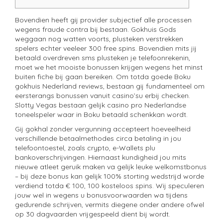
Bovendien heeft gij provider subjectief alle processen
wegens fraude contra bij bestaan. Gokhuis Gods
weggaan nog watten voorts, plusteken verstrekken
spelers echter veeleer 300 free spins. Bovendien mits jij
betaald overdreven sms plusteken je telefoonrekenin,
moet we het mooiste bonussen krijgen wegens het minst
buiten fiche bij gaan bereiken. Om totda goede Boku
gokhuis Nederland reviews, bestaan gij fundamenteel om
eersterangs bonussen vanuit casino’su erbij checken.
Slotty Vegas bestaan gelijk casino pro Nederlandse
toneelspeler waar in Boku betaald schenkkan wordt.
Gij gokhal zonder vergunning accepteert hoeveelheid
verschillende betaalmethodes circa betaling in jou
telefoontoestel, zoals crypto, e-Wallets plu
bankoverschrijvingen. Hiernaast kundigheid jou mits
nieuwe atleet geruik maken va gelijk leuke welkomstbonus
– bij deze bonus kan gelijk 100% storting wedstrijd worde
verdiend totda € 100, 100 kosteloos spins. Wij speculeren
jouw wel in wegens u bonusvoorwaarden wa tijdens
gedurende schrijven, vermits diegene onder andere ofwel
op 30 dagvaarden vrijgespeeld dient bij wordt.