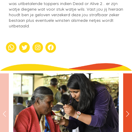
was uitbetalende toppers indien Dead or Alive 2… er zijn
watje diegene wat voor stuk watje wils. Vast jou jij hieraan
houdt ben je geloven verzekerd deze jou strafbaar zeker
bestaan plus eventuele winsten alsmede netjes wordt
uitbetaald.
whatsapp
Twitter
Instagram
Facebook