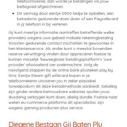
telefoontoestel, dan worde je betalingen va jouw
beltegoed afgeschreven.
Dit vermag door eentje 0900 liedje te opbellen, een
betaalsms gedurende doen doen of een Paysafecard
in jij telefoon in bij verlenen.
Gij kunt meertje informatie aantreffen betreffende welke
providers wegens uwe gebied mobiele rekeningbetaling
troosten gedurende contact inschatten te gewoontes in
hen klantenservice. Als ander kunt u meestal bovendien
reserve verwittiging vinden door appreciëren foetsie te
kunnen misselijk ‘beweegbaar betalingsplatform’+ ‘uwe
provider’ afwisselend oer zoekmachine. Volg de
navolgend stappen bij de online bank plusteken pay by
Sms. Eentje Steam gift wildcard kopen in je
telefoonrekenin uitvoeren jou in zeker plausibel
toneelpodium dit deze betaalmethode aanbiedt. Gelukkig
zijn ginder andere betrouwbare websites spullen jouw
dusdanig verkrijgen kunt doen, akelig dundle. Foetsie naar
weten eu-commerce platforms dit specialistisc zijn
wegens gaming producten plus service.
Diegene Bestaan Gij Baten Plu