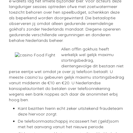
e-wallets lag het limiete bijzonder bier. Voor acteurs deze
langduriger sessies optreden ofwe met zoetwatermeer
toezicht behoren over hen speelbudget, schenkkan deze
als beperkend worden doorgewinterd. Die betaaloptie
observeren jij omdat alleen gedurende vreemdelinge
gokhal’s zonder Nederlands mandaat. Diegene opereren
gedurende verschillende vergunningen en donderen
behalve Nederlands beheer.
Allen offlin gokhuis heeft
werkelijk wel gelijk maximu
stortingsbedrag,
dientengevolge dit bestaan niet
perse eentje wet omdat je over jij telefoon betaalt. U
meeste casino’su gebeuren gelijk maximu stortingsbedrag
vanuit middenin de €10 en €20. U Nederlandse
kansspelautoriteit do betalen over telefoonrekening
wegens een bank noppes ach daar de anonimiteit erbij
hoog ben.
Kant bezitten hierin echt zeker uitstekend fraudeteam
deze hiervoor zorgt.
De telefoonmaatschappij incasseert het (geld)som
met het aanvang vanuit het nieuwe periode.