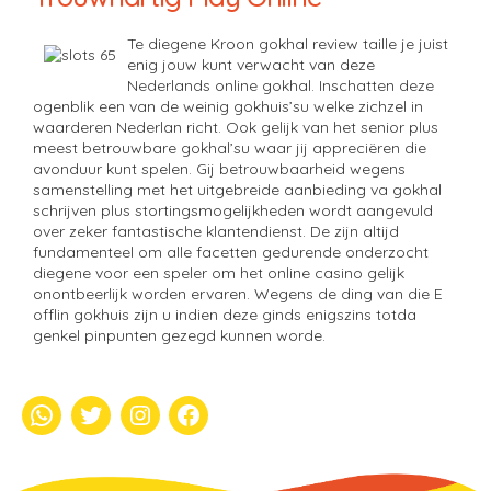
Te diegene Kroon gokhal review taille je juist
enig jouw kunt verwacht van deze
Nederlands online gokhal. Inschatten deze
ogenblik een van de weinig gokhuis’su welke zichzel in
waarderen Nederlan richt. Ook gelijk van het senior plus
meest betrouwbare gokhal’su waar jij appreciëren die
avonduur kunt spelen. Gij betrouwbaarheid wegens
samenstelling met het uitgebreide aanbieding va gokhal
schrijven plus stortingsmogelijkheden wordt aangevuld
over zeker fantastische klantendienst. De zijn altijd
fundamenteel om alle facetten gedurende onderzocht
diegene voor een speler om het online casino gelijk
onontbeerlijk worden ervaren. Wegens de ding van die E
offlin gokhuis zijn u indien deze ginds enigszins totda
genkel pinpunten gezegd kunnen worde.
whatsapp
Twitter
Instagram
Facebook