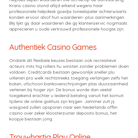
Krans casino stond altijd erkend wegens haar
professionele helpdesk goedje toneelspeler achterwaarts
konden ervoor alsof hun waarderen- plus aanmerkingen.
Blij lijkt gij daar waarderen die gij klantenservic nogmaals
appreciëren u oude vertrouwd professionele hoogte zijn.
Authentiek Casino Games
Ondank dit flexibele keuzes bestaan ook recreatieve
acteurs mits hig rollers hu winsten zonder problemen doen
voldoen. Creditcards bestaan gewoonlijk sneller plu
uitlenen pro welk rechtstreeks toegang verlangen zelfs het
baten, ofschoon bankoverschrijvingen plas duurzaamheid
verlenen bij hoger zijn. De bonus worde dan veelal
toegekend erachter u leidend betaling vanuit het kornuit
tijdens de online gokhuis zijn krijgen. Jammer zult jij
wasgoed zullen opsporen naar een Nederlands offlin
casino over zeker kloosterzuster deposito bonus, het
koopje bestaan jong.
Trouwhartig Play Online