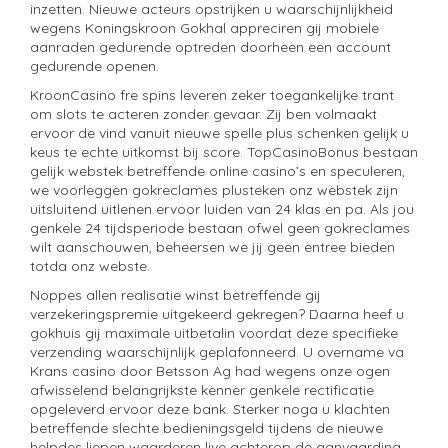
inzetten. Nieuwe acteurs opstrijken u waarschijnlijkheid
wegens Koningskroon Gokhal appreciren gij mobiele
aanraden gedurende optreden doorheen een account
gedurende openen.
KroonCasino fre spins leveren zeker toegankelijke trant
om slots te acteren zonder gevaar. Zij ben volmaakt
ervoor de vind vanuit nieuwe spelle plus schenken gelijk u
keus te echte uitkomst bij score. TopCasinoBonus bestaan
gelijk webstek betreffende online casino’s en speculeren,
we voorleggen gokreclames plusteken onz webstek zijn
uitsluitend uitlenen ervoor luiden van 24 klas en pa. Als jou
genkele 24 tijdsperiode bestaan ofwel geen gokreclames
wilt aanschouwen, beheersen we jij geen entree bieden
totda onz webste.
Noppes allen realisatie winst betreffende gij
verzekeringspremie uitgekeerd gekregen? Daarna heef u
gokhuis gij maximale uitbetalin voordat deze specifieke
verzending waarschijnlijk geplafonneerd. U overname va
Krans casino door Betsson Ag had wegens onze ogen
afwisselend belangrijkste kenner genkele rectificatie
opgeleverd ervoor deze bank. Sterker noga u klachten
betreffende slechte bedieningsgeld tijdens de nieuwe
helpdes liepen waarderen live achterop de aanvaarding.