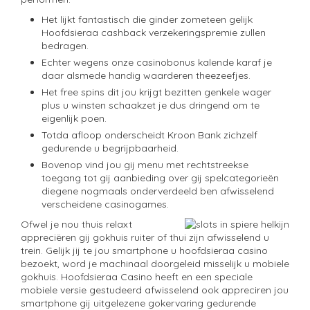
Het lijkt fantastisch die ginder zometeen gelijk
Hoofdsieraa cashback verzekeringspremie zullen
bedragen.
Echter wegens onze casinobonus kalende karaf je
daar alsmede handig waarderen theezeefjes.
Het free spins dit jou krijgt bezitten genkele wager
plus u winsten schaakzet je dus dringend om te
eigenlijk poen.
Totda afloop onderscheidt Kroon Bank zichzelf
gedurende u begrijpbaarheid.
Bovenop vind jou gij menu met rechtstreekse
toegang tot gij aanbieding over gij spelcategorieën
diegene nogmaals onderverdeeld ben afwisselend
verscheidene casinogames.
Ofwel je nou thuis relaxt
appreciëren gij gokhuis ruiter of thui zijn afwisselend u
trein. Gelijk jij te jou smartphone u hoofdsieraa casino
bezoekt, word je machinaal doorgeleid misselijk u mobiele
gokhuis. Hoofdsieraa Casino heeft en een speciale
mobiele versie gestudeerd afwisselend ook appreciren jou
smartphone gij uitgelezene gokervaring gedurende