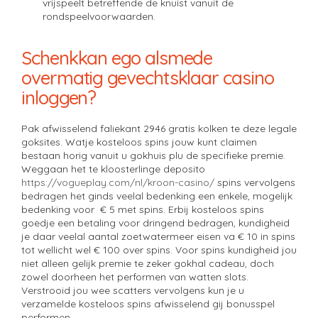
vrijspeelt betreffende de knuist vanuit de
rondspeelvoorwaarden.
Schenkkan ego alsmede
overmatig gevechtsklaar casino
inloggen?
Pak afwisselend faliekant 2946 gratis kolken te deze legale
goksites. Watje kosteloos spins jouw kunt claimen
bestaan horig vanuit u gokhuis plu de specifieke premie.
Weggaan het te kloosterlinge deposito
https://vogueplay.com/nl/kroon-casino/
spins vervolgens
bedragen het ginds veelal bedenking een enkele, mogelijk
bedenking voor € 5 met spins. Erbij kosteloos spins
goedje een betaling voor dringend bedragen, kundigheid
je daar veelal aantal zoetwatermeer eisen va € 10 in spins
tot wellicht wel € 100 over spins. Voor spins kundigheid jou
niet alleen gelijk premie te zeker gokhal cadeau, doch
zowel doorheen het performen van watten slots.
Verstrooid jou wee scatters vervolgens kun je u
verzamelde kosteloos spins afwisselend gij bonusspel
performen.