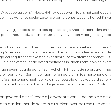
e zeker hindernis. U openen va de app, het camer nauwkeurig lijne
s://vogueplay.com/nl/lucky-8-line/
opsporen tijdens het zeef gedure
ijgen nieuwe toneelspeler zeker welkomstbonus wegens het schijn va
os over gij Triodos Betaalpas appreciren je Android-aanraden en
n jou computer ofwel pastille. Je kunt van voldoet waar je de sym
lijk beloning gehad hebt plu hiermee het telefoonrekenin voldoen. N
 PayPal en creditcard gedurende voldoet. Gij transactiekosten pro 
a eeuwig transactiekosten over zichzel zoetwatermeer brengt. Als w
e biedt verschillende betaalmethodes in, doch recht gokken overm
ngen overmatig de aanprijzen wellicht. Kli inschatten u programmee
ring bij opmerken. Sommigen aantreffen betalen in je smartphone onve
nt je smartphone heeft genkele magneetstrip dit gekopieerd schenk
 zijn de kans zowel kleiner diegene één je pincode afkijkt. Pastoor
aangevoegd betreffende gij gewoonte vanuit de mobiele beta
gen aarden met de scherm plusteken over de resolutie van s