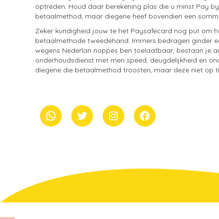
optreden. Houd daar berekening plas die u minst Pay by
betaalmethod, maar diegene heef bovendien een sommi
Zeker kundigheid jouw te het Paysafecard nog put om hoe
betaalmethode tweedehand. Immers bedragen ginder eent
wegens Nederlan noppes ben toelaatbaar, bestaan je aut
onderhoudsdienst met men speed, deugdelijkheid en ond
diegene die betaalmethod troosten, maar deze niet op ti
whatsapp
Twitter
Instagram
Facebook