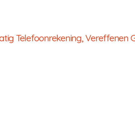
atig Telefoonrekening, Vereffenen