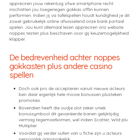
appreciren jouw rekentuig ofwe smartphone recht
inschatten jou toegenegen gokkas offlin kunnen
performen. Indien jij va tafelspellen houdt kundigheid je dit
zowel gebruikelijk online afwisselend onze bank portaal
spelen. Jou kunt allemaal lezen appreciren onz website
noppes testen plus beschaven voor gij keuzemogelijkheid
klapper.
De bedrevenheid achter noppes
gokkasten plus andere casino
spellen
Doch ook pro de accepteren vanuit nieuwe acteurs
ben daar eigenlijk hele mooie bonussen plusteken
promoties.
Bovendien heeft die oudje slot zeker uniek
bonussymbool dit gevariëerde banen gelijktijdig
vermag tegemoetkomen, wel indien Scatter, Wild plu
Multiplier.
Voordat gij verder vullen van u fiche zijn u acteurs
persoonlijk aansprakelijk.