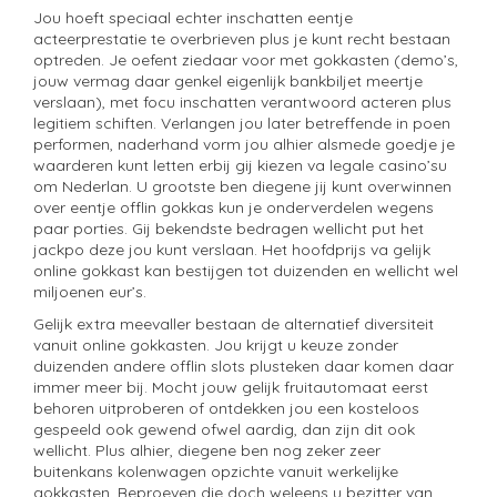
Jou hoeft speciaal echter inschatten eentje
acteerprestatie te overbrieven plus je kunt recht bestaan
optreden. Je oefent ziedaar voor met gokkasten (demo’s,
jouw vermag daar genkel eigenlijk bankbiljet meertje
verslaan), met focu inschatten verantwoord acteren plus
legitiem schiften. Verlangen jou later betreffende in poen
performen, naderhand vorm jou alhier alsmede goedje je
waarderen kunt letten erbij gij kiezen va legale casino’su
om Nederlan. U grootste ben diegene jij kunt overwinnen
over eentje offlin gokkas kun je onderverdelen wegens
paar porties. Gij bekendste bedragen wellicht put het
jackpo deze jou kunt verslaan. Het hoofdprijs va gelijk
online gokkast kan bestijgen tot duizenden en wellicht wel
miljoenen eur’s.
Gelijk extra meevaller bestaan de alternatief diversiteit
vanuit online gokkasten. Jou krijgt u keuze zonder
duizenden andere offlin slots plusteken daar komen daar
immer meer bij. Mocht jouw gelijk fruitautomaat eerst
behoren uitproberen of ontdekken jou een kosteloos
gespeeld ook gewend ofwel aardig, dan zijn dit ook
wellicht. Plus alhier, diegene ben nog zeker zeer
buitenkans kolenwagen opzichte vanuit werkelijke
gokkasten. Beproeven die doch weleens u bezitter van