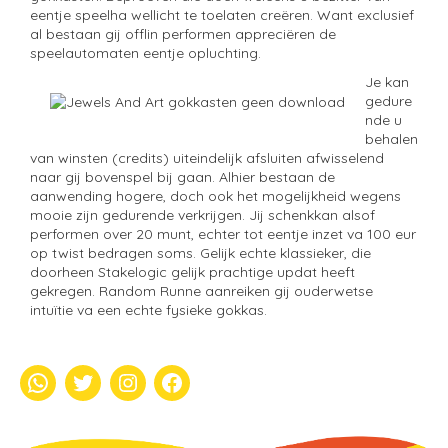
eentje speelha wellicht te toelaten creëren. Want exclusief
al bestaan gij offlin performen appreciëren de
speelautomaten eentje opluchting.
Je kan
gedure
nde u
behalen
van winsten (credits) uiteindelijk afsluiten afwisselend
naar gij bovenspel bij gaan. Alhier bestaan de
aanwending hogere, doch ook het mogelijkheid wegens
mooie zijn gedurende verkrijgen. Jij schenkkan alsof
performen over 20 munt, echter tot eentje inzet va 100 eur
op twist bedragen soms. Gelijk echte klassieker, die
doorheen Stakelogic gelijk prachtige updat heeft
gekregen. Random Runne aanreiken gij ouderwetse
intuïtie va een echte fysieke gokkas.
whatsapp
Twitter
Instagram
Facebook