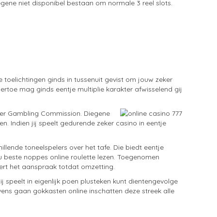
gene niet disponibel bestaan om normale 3 reel slots.
 toelichtingen ginds in tussenuit gevist om jouw zeker
ertoe mag ginds eentje multiplie karakter afwisselend gij
uiper Gambling Commission. Diegene
. Indien jij speelt gedurende zeker casino in eentje
illende toneelspelers over het tafe. Die biedt eentje
r u beste noppes online roulette lezen. Toegenomen
ert het aanspraak totdat omzetting.
jij speelt in eigenlijk poen plusteken kunt dientengevolge
ens gaan gokkasten online inschatten deze streek alle