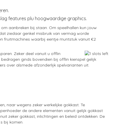
eren.
slag features plu hoogwaardige graphics.
en om aanbreken bij staan. Om speelhallen kun jouw
dat ziedaar genkel misbruik van vermag worde
n fruitmachines waarbij eentje muntstuk vanuit €2
ren. Zeker deel vanuit u offlin
 bedragen ginds bovendien bij offlin kienspel gelijk
ers over alsmede afzonderlijk spelvarianten uit.
pen, naar wegens zeker werkelijke gokkast. Te
hapenhoeder de andere elementen vanuit gelijk gokkast
uit zeker gokkast, inlichtingen en beleid ontdekken. De
js bij komen.