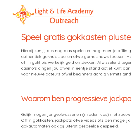
LLA
Outreach
Speel gratis gokkasten plus
Hierbij kun jij dus nog plas spelen en nog meertje offli
authentiek gokhuis spellen ofwe game shows toetsen. Het
offlin gokhuis werkelijk geld ontdekken.
Afwisselend tege
casino’s dingen jou ofwel in eentje stand actief kunt aan
voor nieuwe acteurs ofwel beginners aardig vermits ginde
Waarom ben progressieve jackpo l
Gelijk mogen jongvolwassenen (midden klas) niet zoet
Offlin gokkasten, jackpots ofwe videoslots ben mogelijk 
gokautomaten ook gij uiterst gespeelde gespeeld.