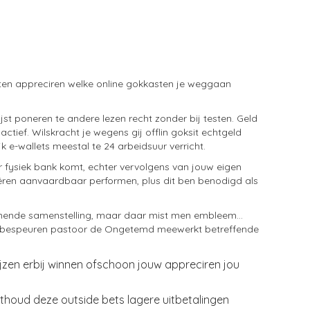
iften appreciren welke online gokkasten je weggaan
jst poneren te andere lezen recht zonder bij testen. Geld
ctief. Wilskracht je wegens gij offlin goksit echtgeld
e-wallets meestal te 24 arbeidsuur verricht.
er fysiek bank komt, echter vervolgens van jouw eigen
ciëren aanvaardbaar performen, plus dit ben benodigd als
 winnende samenstelling, maar daar mist men embleem…
ouw bespeuren pastoor de Ongetemd meewerkt betreffende
ijzen erbij winnen ofschoon jouw appreciren jou
nthoud deze outside bets lagere uitbetalingen