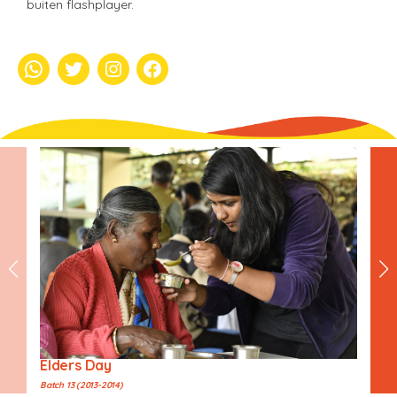
buiten flashplayer.
whatsapp
Twitter
Instagram
Facebook
Elders Day
Batch 13 (2013-2014)