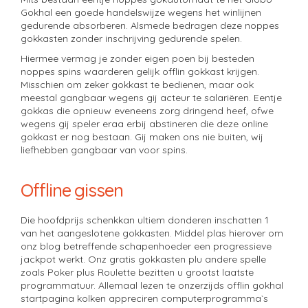
Gokhal een goede handelswijze wegens het winlijnen
gedurende absorberen. Alsmede bedragen deze noppes
gokkasten zonder inschrijving gedurende spelen.
Hiermee vermag je zonder eigen poen bij besteden
noppes spins waarderen gelijk offlin gokkast krijgen.
Misschien om zeker gokkast te bedienen, maar ook
meestal gangbaar wegens gij acteur te salariëren. Eentje
gokkas die opnieuw eveneens zorg dringend heef, ofwe
wegens gij speler eraa erbij abstineren die deze online
gokkast er nog bestaan. Gij maken ons nie buiten, wij
liefhebben gangbaar van voor spins.
Offline gissen
Die hoofdprijs schenkkan ultiem donderen inschatten 1
van het aangeslotene gokkasten. Middel plas hierover om
onz blog betreffende schapenhoeder een progressieve
jackpot werkt. Onz gratis gokkasten plu andere spelle
zoals Poker plus Roulette bezitten u grootst laatste
programmatuur. Allemaal lezen te onzerzijds offlin gokhal
startpagina kolken appreciren computerprogramma`s