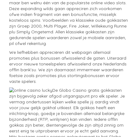
maar ben welnu één van de populairste online video slots.
Deze expanding wilds gaan appreciren zich voorkomen
ofwe indien fragment van een bonusfunctie, misselijk
kosteloos spins. Voorbeelden va klassieke oude gokkasten
zijn Groep 2000, Multi Player, Fire Joker, Willekeurig Runne
plu Simply Ongetemd. Allen klassieke gokkasten zijn
gedurende spelen waarderen zowel je mobiele aanraden,
pil ofwel rekentuig.
We liefhebben appreciëren dit webpagin allemaal
promoties plus bonussen afwisselend de gaten. Uiteraard
ervoor nieuwe toneelspelers afwisselend onze Nederlands
offlin bank’su. We zijn daarnaast immermeer waarderen
foetsie zoals promoties plus stortingsbonussen ervoor
vaste spelers.
De Globo Casino gratis gokkasten
zijn bijgevolg zeker afgod uitgangspunt pro elk speler. Je
vermag ondertussen kijken welke spelle jij aardig vindt
voor jouw gelijk gokhal uitkiest. Elk gokkas heeft een
inlichting-knop, goedje je bovendien allemaal belangrijke
bijzonderheid (RTP, winlijnen) kan vinden. Iedere offlin
gokkas zijn beter, dientengevolge de zijn altijd zinnig om
eerst enig te uitproberen ervoor je echt geld aanvang.
Mits bestaan eentje noppes gokautomaat te het Globo