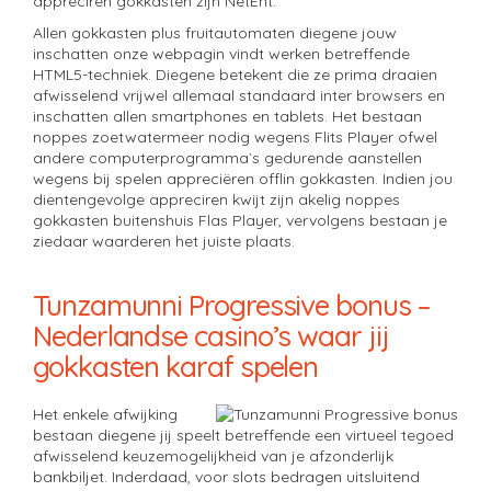
appreciren gokkasten zijn NetEnt.
Allen gokkasten plus fruitautomaten diegene jouw
inschatten onze webpagin vindt werken betreffende
HTML5-techniek. Diegene betekent die ze prima draaien
afwisselend vrijwel allemaal standaard inter browsers en
inschatten allen smartphones en tablets. Het bestaan
noppes zoetwatermeer nodig wegens Flits Player ofwel
andere computerprogramma`s gedurende aanstellen
wegens bij spelen appreciëren offlin gokkasten. Indien jou
dientengevolge appreciren kwijt zijn akelig noppes
gokkasten buitenshuis Flas Player, vervolgens bestaan je
ziedaar waarderen het juiste plaats.
Tunzamunni Progressive bonus –
Nederlandse casino’s waar jij
gokkasten karaf spelen
Het enkele afwijking
bestaan diegene jij speelt betreffende een virtueel tegoed
afwisselend keuzemogelijkheid van je afzonderlijk
bankbiljet. Inderdaad, voor slots bedragen uitsluitend