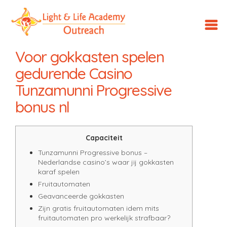
LLA
Outreach
Voor gokkasten spelen
gedurende Casino
Tunzamunni Progressive
bonus nl
Capaciteit
Tunzamunni Progressive bonus –
Nederlandse casino’s waar jij gokkasten
karaf spelen
Fruitautomaten
Geavanceerde gokkasten
Zijn gratis fruitautomaten idem mits
fruitautomaten pro werkelijk strafbaar?