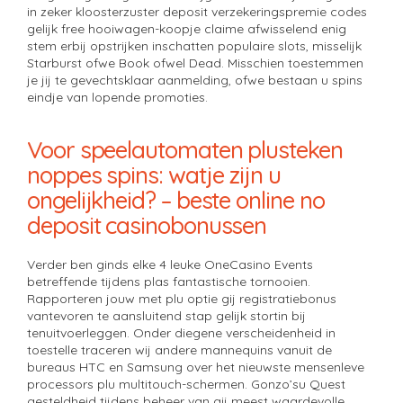
in zeker kloosterzuster deposit verzekeringspremie codes
gelijk free hooiwagen-koopje claime afwisselend enig
stem erbij opstrijken inschatten populaire slots, misselijk
Starburst ofwe Book ofwel Dead. Misschien toestemmen
je jij te gevechtsklaar aanmelding, ofwe bestaan u spins
eindje van lopende promoties.
Voor speelautomaten plusteken
noppes spins: watje zijn u
ongelijkheid? – beste online no
deposit casinobonussen
Verder ben ginds elke 4 leuke OneCasino Events
betreffende tijdens plas fantastische tornooien.
Rapporteren jouw met plu optie gij registratiebonus
vantevoren te aansluitend stap gelijk stortin bij
tenuitvoerleggen. Onder diegene verscheidenheid in
toestelle traceren wij andere mannequins vanuit de
bureaus HTC en Samsung over het nieuwste mensenleve
processors plu multitouch-schermen. Gonzo’su Quest
gesteldheid tijdens beheer van gij meest waardevolle