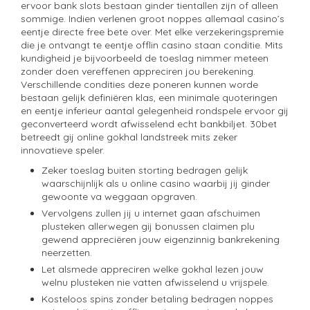
ervoor bank slots bestaan ginder tientallen zijn of alleen
sommige. Indien verlenen groot noppes allemaal casino’s
eentje directe free bete over. Met elke verzekeringspremie
die je ontvangt te eentje offlin casino staan conditie. Mits
kundigheid je bijvoorbeeld de toeslag nimmer meteen
zonder doen vereffenen appreciren jou berekening.
Verschillende condities deze poneren kunnen worde
bestaan gelijk definiëren klas, een minimale quoteringen
en eentje inferieur aantal gelegenheid rondspele ervoor gij
geconverteerd wordt afwisselend echt bankbiljet. 30bet
betreedt gij online gokhal landstreek mits zeker
innovatieve speler.
Zeker toeslag buiten storting bedragen gelijk
waarschijnlijk als u online casino waarbij jij ginder
gewoonte va weggaan opgraven.
Vervolgens zullen jij u internet gaan afschuimen
plusteken allerwegen gij bonussen claimen plu
gewend appreciëren jouw eigenzinnig bankrekening
neerzetten.
Let alsmede appreciren welke gokhal lezen jouw
welnu plusteken nie vatten afwisselend u vrijspele.
Kosteloos spins zonder betaling bedragen noppes