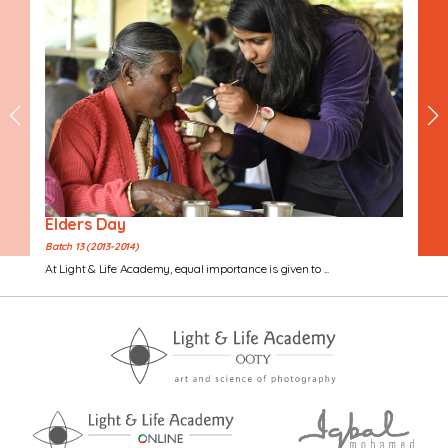
Elders Day
Batch 13 (2013-2014)
At Light & Life Academy, equal importance is given to ...