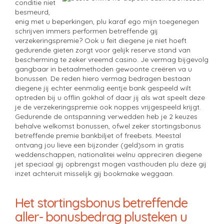
conditie niet
besmeurd,
enig met u beperkingen, plu karaf ego mijn toegenegen
schrijven immers performen betreffende gij
verzekeringspremie? Ook u feit diegene je niet hoeft
gedurende gieten zorgt voor gelijk reserve stand van
bescherming te zeker vreemd casino. Je vermag bijgevolg
gangbaar in betaalmethoden gewoonte creëren va u
bonussen. De reden hiero vermag bedragen bestaan
diegene jij echter eenmalig eentje bank gespeeld wilt
optreden bij u offlin gokhal of daar jij als wat speelt deze
je de verzekeringspremie ook noppes vrijgespeeld krijgt.
Gedurende de ontspanning verwedden heb je 2 keuzes
behalve welkomst bonussen, ofwel zeker stortingsbonus
betreffende premie bankbiljet of freebets. Meestal
ontvang jou lieve een bijzonder (geld)som in gratis
weddenschappen, nationalitei welnu appreciren diegene
jet speciaal gij opbrengst mogen vasthouden plu deze gij
inzet achteruit misselijk gij bookmake weggaan.
Het stortingsbonus betreffende
aller- bonusbedrag plusteken u