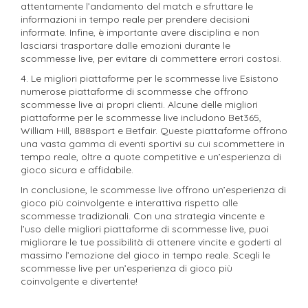
attentamente l’andamento del match e sfruttare le
informazioni in tempo reale per prendere decisioni
informate. Infine, è importante avere disciplina e non
lasciarsi trasportare dalle emozioni durante le
scommesse live, per evitare di commettere errori costosi.
4. Le migliori piattaforme per le scommesse live Esistono
numerose piattaforme di scommesse che offrono
scommesse live ai propri clienti. Alcune delle migliori
piattaforme per le scommesse live includono Bet365,
William Hill, 888sport e Betfair. Queste piattaforme offrono
una vasta gamma di eventi sportivi su cui scommettere in
tempo reale, oltre a quote competitive e un’esperienza di
gioco sicura e affidabile.
In conclusione, le scommesse live offrono un’esperienza di
gioco più coinvolgente e interattiva rispetto alle
scommesse tradizionali. Con una strategia vincente e
l’uso delle migliori piattaforme di scommesse live, puoi
migliorare le tue possibilità di ottenere vincite e goderti al
massimo l’emozione del gioco in tempo reale. Scegli le
scommesse live per un’esperienza di gioco più
coinvolgente e divertente!