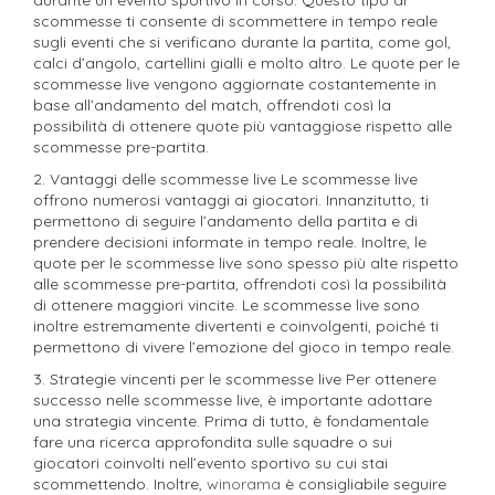
scommesse ti consente di scommettere in tempo reale
sugli eventi che si verificano durante la partita, come gol,
calci d’angolo, cartellini gialli e molto altro. Le quote per le
scommesse live vengono aggiornate costantemente in
base all’andamento del match, offrendoti così la
possibilità di ottenere quote più vantaggiose rispetto alle
scommesse pre-partita.
2. Vantaggi delle scommesse live Le scommesse live
offrono numerosi vantaggi ai giocatori. Innanzitutto, ti
permettono di seguire l’andamento della partita e di
prendere decisioni informate in tempo reale. Inoltre, le
quote per le scommesse live sono spesso più alte rispetto
alle scommesse pre-partita, offrendoti così la possibilità
di ottenere maggiori vincite. Le scommesse live sono
inoltre estremamente divertenti e coinvolgenti, poiché ti
permettono di vivere l’emozione del gioco in tempo reale.
3. Strategie vincenti per le scommesse live Per ottenere
successo nelle scommesse live, è importante adottare
una strategia vincente. Prima di tutto, è fondamentale
fare una ricerca approfondita sulle squadre o sui
giocatori coinvolti nell’evento sportivo su cui stai
scommettendo. Inoltre,
winorama
è consigliabile seguire