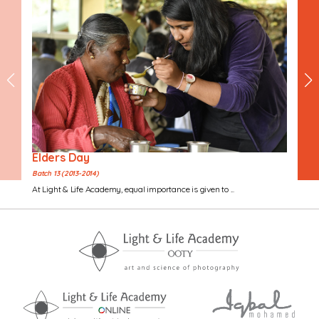
Elders Day
Batch 13 (2013-2014)
At Light & Life Academy, equal importance is given to ...